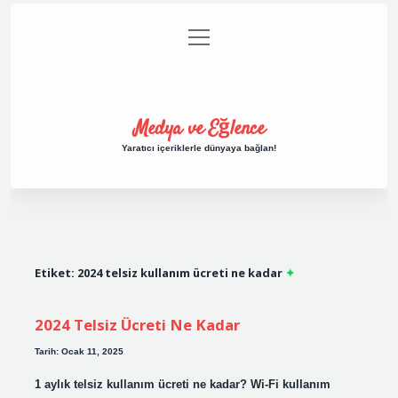
menüyü
Anasayfa
Gizlilik Politikası
Yasal Uyarı
aç
Hakkımızda
Medya ve Eğlence
Yaratıcı içeriklerle dünyaya bağlan!
Etiket:
2024 telsiz kullanım ücreti ne kadar
2024 Telsiz Ücreti Ne Kadar
Tarih: Ocak 11, 2025
1 aylık telsiz kullanım ücreti ne kadar? Wi-Fi kullanım