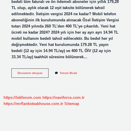
bedeli tüm faturalı ve ön ödemeli aboneler için yıllık 179,28
TL olup, aylık olarak 12 eşit taksite bölünerek tahsil
edilmektedir. İletişim vergisi 2024 ne kadar? Mobil telefon
aboneliğinin ilk kurulumunda alınacak Özel İletişim Vergisi
tutarı 2024 yılında 260 TL’den 400 TL’ye çıkarıldı. Yeni hat
ücreti ne kadar 2024? 2024 yılı için her ay ayrı ayrı 14.94 TL
mobil kullanım bedeli tahsil edilecektir. Bu bedel her yıl
değişmektedir. Yeni hat kurulumunda 179.28 TL yayın
bedeli (12 ay için 14.94 TL/ay) ve 400 TL ÖİV (12 ay için
33.34 TL/ay) taahhüt süresine bölünerek…
2024
Devamını okuyun
Yorum Bırak
Telsiz
Ücreti
Ne
Kadar
https://lekforum.com
https://naviforce.com.tr
https://mrflanksteakhouse.com.tr
Sitemap