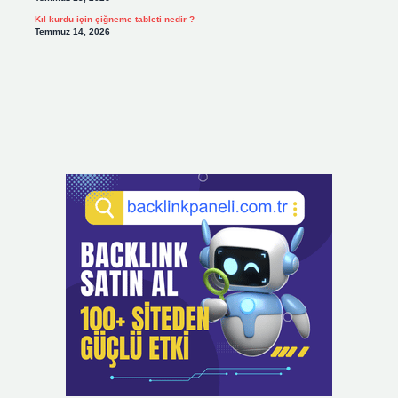
Kıl kurdu için çiğneme tableti nedir ?
Temmuz 14, 2026