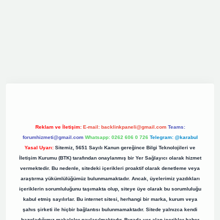
riş
elexbett.net
tulipbetgiris.org
Reklam ve İletişim:
E-mail:
backlinkpaneli@gmail.com
Teams:
forumhizmeti@gmail.com
Whatsapp: 0262 606 0 726
Telegram: @karabul
Yasal Uyarı:
Sitemiz, 5651 Sayılı Kanun gereğince Bilgi Teknolojileri ve
İletişim Kurumu (BTK) tarafından onaylanmış bir Yer Sağlayıcı olarak hizmet
vermektedir. Bu nedenle, sitedeki içerikleri proaktif olarak denetleme veya
araştırma yükümlülüğümüz bulunmamaktadır. Ancak, üyelerimiz yazdıkları
içeriklerin sorumluluğunu taşımakta olup, siteye üye olarak bu sorumluluğu
kabul etmiş sayılırlar. Bu internet sitesi, herhangi bir marka, kurum veya
şahıs şirketi ile hiçbir bağlantısı bulunmamaktadır. Sitede yalnızca kendi
hazırladığımız makaleler paylaşılmaktadır. Burada yer alan içerikler haber