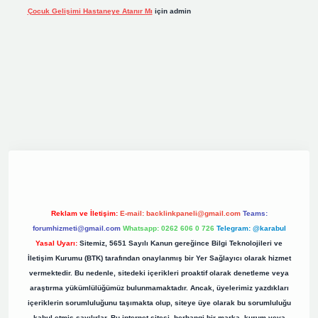
Çocuk Gelişimi Hastaneye Atanır Mı
için
admin
iş
elexbett.net
tulipbetgiris.org
Reklam ve İletişim:
E-mail:
backlinkpaneli@gmail.com
Teams:
forumhizmeti@gmail.com
Whatsapp: 0262 606 0 726
Telegram: @karabul
Yasal Uyarı:
Sitemiz, 5651 Sayılı Kanun gereğince Bilgi Teknolojileri ve
İletişim Kurumu (BTK) tarafından onaylanmış bir Yer Sağlayıcı olarak hizmet
vermektedir. Bu nedenle, sitedeki içerikleri proaktif olarak denetleme veya
araştırma yükümlülüğümüz bulunmamaktadır. Ancak, üyelerimiz yazdıkları
içeriklerin sorumluluğunu taşımakta olup, siteye üye olarak bu sorumluluğu
kabul etmiş sayılırlar. Bu internet sitesi, herhangi bir marka, kurum veya