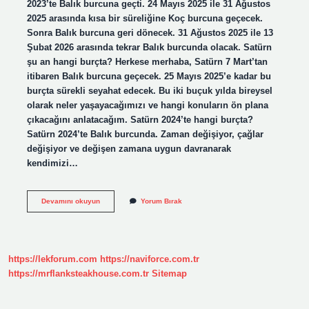
2023’te Balık burcuna geçti. 24 Mayıs 2025 ile 31 Ağustos
2025 arasında kısa bir süreliğine Koç burcuna geçecek.
Sonra Balık burcuna geri dönecek. 31 Ağustos 2025 ile 13
Şubat 2026 arasında tekrar Balık burcunda olacak. Satürn
şu an hangi burçta? Herkese merhaba, Satürn 7 Mart’tan
itibaren Balık burcuna geçecek. 25 Mayıs 2025’e kadar bu
burçta sürekli seyahat edecek. Bu iki buçuk yılda bireysel
olarak neler yaşayacağımızı ve hangi konuların ön plana
çıkacağını anlatacağım. Satürn 2024’te hangi burçta?
Satürn 2024’te Balık burcunda. Zaman değişiyor, çağlar
değişiyor ve değişen zamana uygun davranarak
kendimizi…
2023
Devamını okuyun
Yorum Bırak
Yılında
Satürn
Hangi
Burçta
https://lekforum.com
https://naviforce.com.tr
https://mrflanksteakhouse.com.tr
Sitemap