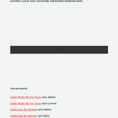
içerikler yasal süre içerisinde sitemizden kaldırılacaktır.
Arama
Son yorumlar
Cebir Nedir Ne Işe Yarar
için
admin
Cebir Nedir Ne Işe Yarar
için
Levent
Ambiyane Ne Demek
için
admin
Ambiyane Ne Demek
için
Duru