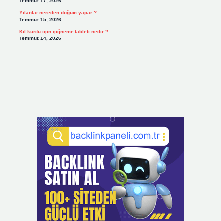
Temmuz 17, 2026
Yılanlar nereden doğum yapar ?
Temmuz 15, 2026
Kıl kurdu için çiğneme tableti nedir ?
Temmuz 14, 2026