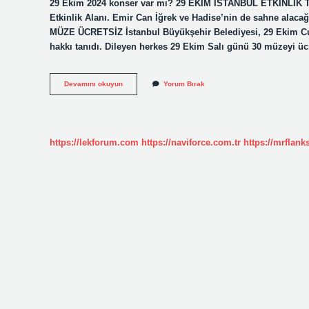
29 Ekim 2024 konser var mı? 29 EKİM İSTANBUL ETKİNLİK TA
Etkinlik Alanı. Emir Can İğrek ve Hadise’nin de sahne alaca
MÜZE ÜCRETSİZ İstanbul Büyükşehir Belediyesi, 29 Ekim Cumh
hakkı tanıdı. Dileyen herkes 29 Ekim Salı günü 30 müzeyi ü
29
Devamını okuyun
Yorum Bırak
Ekim
Konserleri
Ücretli
Mi
https://lekforum.com
https://naviforce.com.tr
https://mrflan