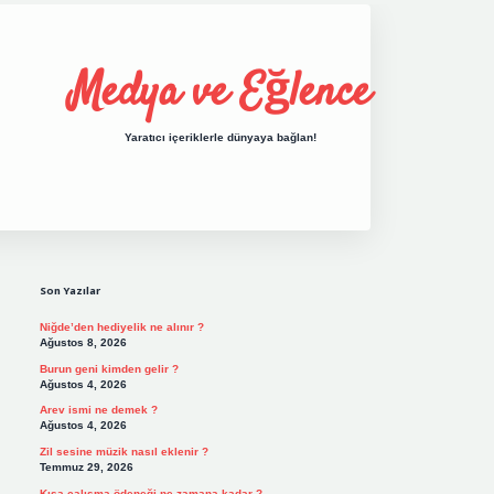
Medya ve Eğlence
Yaratıcı içeriklerle dünyaya bağlan!
Sidebar
grand opera bet giriş
elexbett.net
tulipbe
Son Yazılar
Niğde’den hediyelik ne alınır ?
Ağustos 8, 2026
Burun geni kimden gelir ?
Ağustos 4, 2026
Arev ismi ne demek ?
Ağustos 4, 2026
Zil sesine müzik nasıl eklenir ?
Temmuz 29, 2026
Kısa çalışma ödeneği ne zamana kadar ?