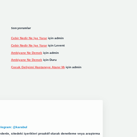
Son yorumlar
Cebir Nedir Ne Işe Yarar
için
admin
Cebir Nedir Ne Işe Yarar
için
Levent
Ambiyane Ne Demek
için
admin
Ambiyane Ne Demek
için
Duru
Çocuk Gelişimi Hastaneye Atanır Mı
için
admin
elegram: @karabul
denle, sitedeki içerikleri proaktif olarak denetleme veya araştırma