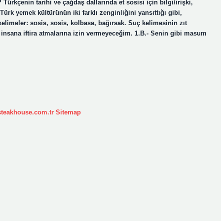
rkçenin tarihi ve çağdaş dallarında et sosisi için bilgi/irişki,
Türk yemek kültürünün iki farklı zenginliğini yansıttığı gibi,
elimeler: sosis, sosis, kolbasa, bağırsak. Suç kelimesinin zıt
insana iftira atmalarına izin vermeyeceğim. 1.B.- Senin gibi masum
ksteakhouse.com.tr
Sitemap