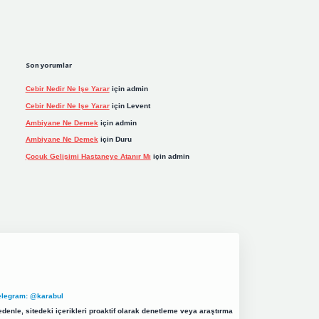
Son yorumlar
Cebir Nedir Ne Işe Yarar
için
admin
Cebir Nedir Ne Işe Yarar
için
Levent
Ambiyane Ne Demek
için
admin
Ambiyane Ne Demek
için
Duru
Çocuk Gelişimi Hastaneye Atanır Mı
için
admin
elegram: @karabul
denle, sitedeki içerikleri proaktif olarak denetleme veya araştırma