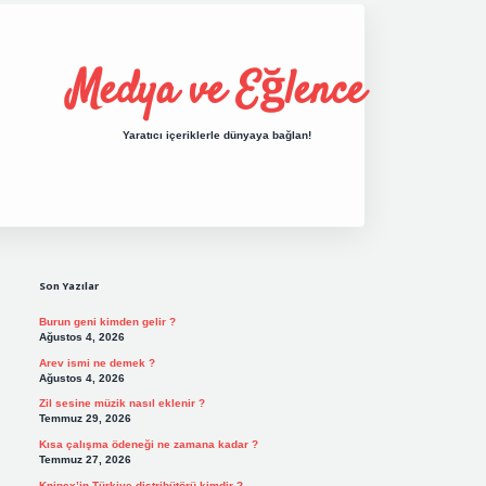
Medya ve Eğlence
Yaratıcı içeriklerle dünyaya bağlan!
Sidebar
grand opera bet giriş
elexbett.net
tulipbe
Son Yazılar
Burun geni kimden gelir ?
Ağustos 4, 2026
Arev ismi ne demek ?
Ağustos 4, 2026
Zil sesine müzik nasıl eklenir ?
Temmuz 29, 2026
Kısa çalışma ödeneği ne zamana kadar ?
Temmuz 27, 2026
Knipex’in Türkiye distribütörü kimdir ?