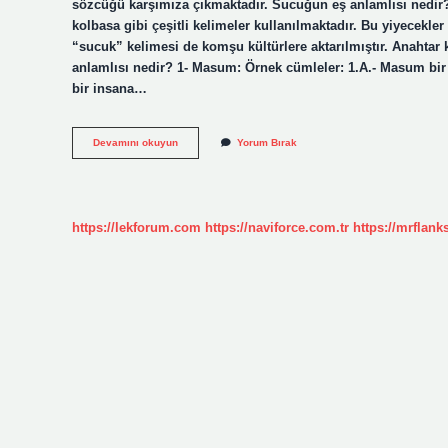
sözcüğü karşımıza çıkmaktadır. Sucuğun eş anlamlısı nedir? Tü
kolbasa gibi çeşitli kelimeler kullanılmaktadır. Bu yiyecekler 
“sucuk” kelimesi de komşu kültürlere aktarılmıştır. Anahtar k
anlamlısı nedir? 1- Masum: Örnek cümleler: 1.A.- Masum bir 
bir insana…
Suçun
Devamını okuyun
Yorum Bırak
Eş
Anlamlı
Kelimesi
Nedir
https://lekforum.com
https://naviforce.com.tr
https://mrflan