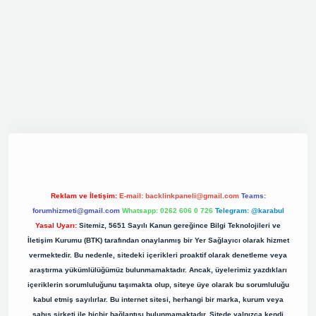
iş
elexbett.net
tulipbetgiris.org
Reklam ve İletişim:
E-mail:
backlinkpaneli@gmail.com
Teams:
forumhizmeti@gmail.com
Whatsapp: 0262 606 0 726
Telegram: @karabul
Yasal Uyarı:
Sitemiz, 5651 Sayılı Kanun gereğince Bilgi Teknolojileri ve
İletişim Kurumu (BTK) tarafından onaylanmış bir Yer Sağlayıcı olarak hizmet
vermektedir. Bu nedenle, sitedeki içerikleri proaktif olarak denetleme veya
araştırma yükümlülüğümüz bulunmamaktadır. Ancak, üyelerimiz yazdıkları
içeriklerin sorumluluğunu taşımakta olup, siteye üye olarak bu sorumluluğu
kabul etmiş sayılırlar. Bu internet sitesi, herhangi bir marka, kurum veya
şahıs şirketi ile hiçbir bağlantısı bulunmamaktadır. Sitede yalnızca kendi