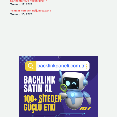
Karıncalar eve neden girer ?
Temmuz 17, 2026
Yılanlar nereden doğum yapar ?
Temmuz 15, 2026