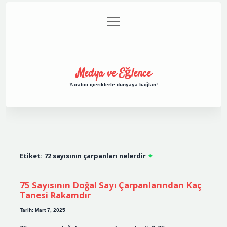
menüyü
Anasayfa
Gizlilik Politikası
Yasal Uyarı
aç
Hakkımızda
Medya ve Eğlence
Yaratıcı içeriklerle dünyaya bağlan!
Etiket:
72 sayısının çarpanları nelerdir
75 Sayısının Doğal Sayı Çarpanlarından Kaç
Tanesi Rakamdır
Tarih: Mart 7, 2025