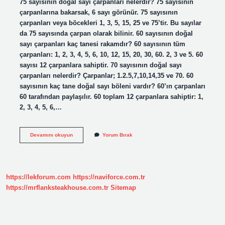
75 sayısının doğal sayı çarpanları nelerdir? 75 sayısının
çarpanlarına bakarsak, 6 sayı görünür. 75 sayısının
çarpanları veya böcekleri 1, 3, 5, 15, 25 ve 75’tir. Bu sayılar
da 75 sayısında çarpan olarak bilinir. 60 sayısının doğal
sayı çarpanları kaç tanesi rakamdır? 60 sayısının tüm
çarpanları: 1, 2, 3, 4, 5, 6, 10, 12, 15, 20, 30, 60. 2, 3 ve 5. 60
sayısı 12 çarpanlara sahiptir. 70 sayısının doğal sayı
çarpanları nelerdir? Çarpanlar; 1.2.5,7,10,14,35 ve 70. 60
sayısının kaç tane doğal sayı böleni vardır? 60’ın çarpanları
60 tarafından paylaşılır. 60 toplam 12 çarpanlara sahiptir: 1,
2, 3, 4, 5, 6,…
75
Devamını okuyun
Yorum Bırak
Sayısının
Doğal
Sayı
Çarpanlarından
Kaç
https://lekforum.com
https://naviforce.com.tr
Tanesi
Rakamdır
https://mrflanksteakhouse.com.tr
Sitemap