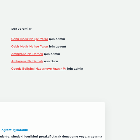
Son yorumlar
Cebir Nedir Ne Işe Yarar
için
admin
Cebir Nedir Ne Işe Yarar
için
Levent
Ambiyane Ne Demek
için
admin
Ambiyane Ne Demek
için
Duru
Çocuk Gelişimi Hastaneye Atanır Mı
için
admin
elegram: @karabul
denle, sitedeki içerikleri proaktif olarak denetleme veya araştırma