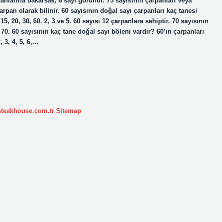
panlarına bakarsak, 6 sayı görünür. 75 sayısının çarpanları veya
çarpan olarak bilinir. 60 sayısının doğal sayı çarpanları kaç tanesi
15, 20, 30, 60. 2, 3 ve 5. 60 sayısı 12 çarpanlara sahiptir. 70 sayısının
 70. 60 sayısının kaç tane doğal sayı böleni vardır? 60’ın çarpanları
, 3, 4, 5, 6,…
ksteakhouse.com.tr
Sitemap