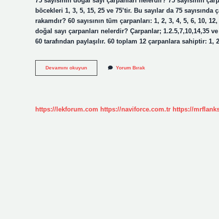
75 sayısının doğal sayı çarpanları nelerdir? 75 sayısının çar
böcekleri 1, 3, 5, 15, 25 ve 75’tir. Bu sayılar da 75 sayısında 
rakamdır? 60 sayısının tüm çarpanları: 1, 2, 3, 4, 5, 6, 10, 12, 
doğal sayı çarpanları nelerdir? Çarpanlar; 1.2.5,7,10,14,35 ve
60 tarafından paylaşılır. 60 toplam 12 çarpanlara sahiptir: 1, 2
75
Devamını okuyun
Yorum Bırak
Sayısının
Doğal
Sayı
Çarpanlarından
Kaç
https://lekforum.com
https://naviforce.com.tr
https://mrflan
Tanesi
Rakamdır