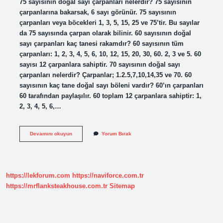
75 sayısının doğal sayı çarpanları nelerdir? 75 sayısının
çarpanlarına bakarsak, 6 sayı görünür. 75 sayısının
çarpanları veya böcekleri 1, 3, 5, 15, 25 ve 75’tir. Bu sayılar
da 75 sayısında çarpan olarak bilinir. 60 sayısının doğal
sayı çarpanları kaç tanesi rakamdır? 60 sayısının tüm
çarpanları: 1, 2, 3, 4, 5, 6, 10, 12, 15, 20, 30, 60. 2, 3 ve 5. 60
sayısı 12 çarpanlara sahiptir. 70 sayısının doğal sayı
çarpanları nelerdir? Çarpanlar; 1.2.5,7,10,14,35 ve 70. 60
sayısının kaç tane doğal sayı böleni vardır? 60’ın çarpanları
60 tarafından paylaşılır. 60 toplam 12 çarpanlara sahiptir: 1,
2, 3, 4, 5, 6,…
75
Devamını okuyun
Yorum Bırak
Sayısının
Doğal
Sayı
Çarpanlarından
Kaç
https://lekforum.com
https://naviforce.com.tr
Tanesi
Rakamdır
https://mrflanksteakhouse.com.tr
Sitemap