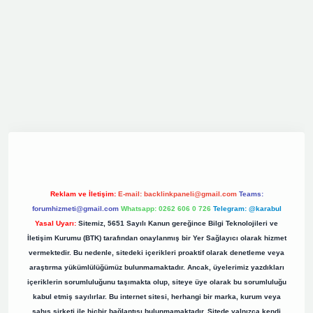
ş
elexbett.net
tulipbetgiris.org
Reklam ve İletişim:
E-mail:
backlinkpaneli@gmail.com
Teams:
forumhizmeti@gmail.com
Whatsapp: 0262 606 0 726
Telegram: @karabul
Yasal Uyarı:
Sitemiz, 5651 Sayılı Kanun gereğince Bilgi Teknolojileri ve
İletişim Kurumu (BTK) tarafından onaylanmış bir Yer Sağlayıcı olarak hizmet
vermektedir. Bu nedenle, sitedeki içerikleri proaktif olarak denetleme veya
araştırma yükümlülüğümüz bulunmamaktadır. Ancak, üyelerimiz yazdıkları
içeriklerin sorumluluğunu taşımakta olup, siteye üye olarak bu sorumluluğu
kabul etmiş sayılırlar. Bu internet sitesi, herhangi bir marka, kurum veya
şahıs şirketi ile hiçbir bağlantısı bulunmamaktadır. Sitede yalnızca kendi