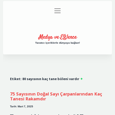
menüyü
Anasayfa
Gizlilik Politikası
Yasal Uyarı
aç
Hakkımızda
Medya ve Eğlence
Yaratıcı içeriklerle dünyaya bağlan!
Etiket:
80 sayısının kaç tane böleni vardır
75 Sayısının Doğal Sayı Çarpanlarından Kaç
Tanesi Rakamdır
Tarih: Mart 7, 2025