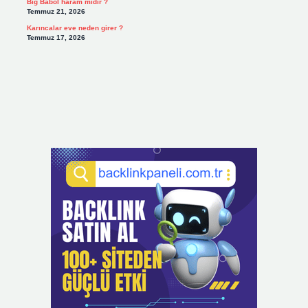
Big Babol haram mıdır ?
Temmuz 21, 2026
Karıncalar eve neden girer ?
Temmuz 17, 2026