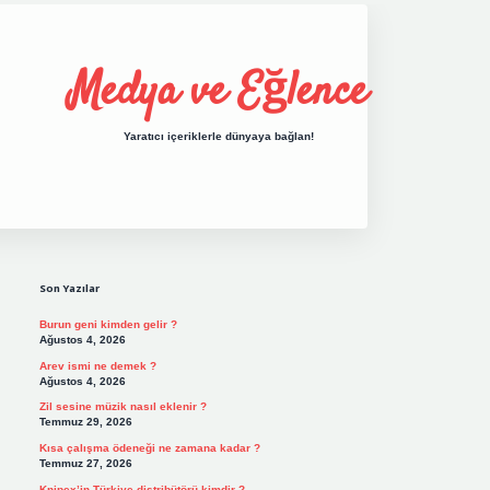
Medya ve Eğlence
Yaratıcı içeriklerle dünyaya bağlan!
Sidebar
grand opera bet giri
Son Yazılar
Burun geni kimden gelir ?
Ağustos 4, 2026
Arev ismi ne demek ?
Ağustos 4, 2026
Zil sesine müzik nasıl eklenir ?
Temmuz 29, 2026
Kısa çalışma ödeneği ne zamana kadar ?
Temmuz 27, 2026
Knipex’in Türkiye distribütörü kimdir ?