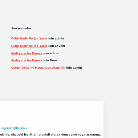
Son yorumlar
Cebir Nedir Ne Işe Yarar
için
admin
Cebir Nedir Ne Işe Yarar
için
Levent
Ambiyane Ne Demek
için
admin
Ambiyane Ne Demek
için
Duru
Çocuk Gelişimi Hastaneye Atanır Mı
için
admin
elegram: @karabul
denle, sitedeki içerikleri proaktif olarak denetleme veya araştırma