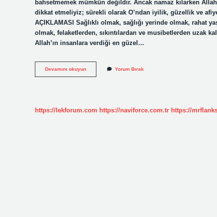
bahsetmemek mümkün değildir. Ancak namaz kılarken Allah’a
dikkat etmeliyiz; sürekli olarak O’ndan iyilik, güzellik ve 
AÇIKLAMASI Sağlıklı olmak, sağlığı yerinde olmak, rahat ya
olmak, felaketlerden, sıkıntılardan ve musibetlerden uzak ka
Allah’ın insanlara verdiği en güzel…
Afiyet
Devamını okuyun
Yorum Bırak
Dilerim
Ne
Demek
https://lekforum.com
https://naviforce.com.tr
https://mrflan