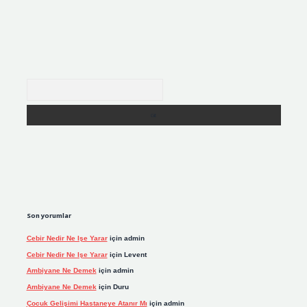
Arama
Son yorumlar
Cebir Nedir Ne Işe Yarar
için
admin
Cebir Nedir Ne Işe Yarar
için
Levent
Ambiyane Ne Demek
için
admin
Ambiyane Ne Demek
için
Duru
Çocuk Gelişimi Hastaneye Atanır Mı
için
admin