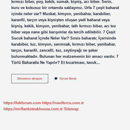
kırmızı biber, poy, kekik, sumak, kişniş, acı biber. Serin,
kuru ve kokusuz bir ortamda saklayınız. Urfa 7 çeşit baharat
içinde neler var? Muskat, kimyon, yenibahar, karabiber,
karanfil, tarçın veya kişnişten oluşan yedi baharat veya
kişniş, kekik, kimyon, yenibahar, tatlı kırmızı biber, acı toz
biber veya nane gibi karışımlar da tercih edilebilir. 7 Çeşit
Sucuk baharat İçinde Neler Var? Sosis baharatı; İçerisinde
karabiber, tuz, kimyon, sarımsak, kırmızı biber, yenibahar,
tarçın, karanfil, zencefil, tuz, zeytinyağı ve şeker
bulunmaktadır. Bulunan her malzemenin bir amacı vardır. 7
Türlü Baharatla Ne Yapılır? Et kızartması, tavuk…
7
Devamını okuyun
Yorum Bırak
Baharat
Karışımı
Neler
Var
https://lekforum.com
https://naviforce.com.tr
https://mrflanksteakhouse.com.tr
Sitemap