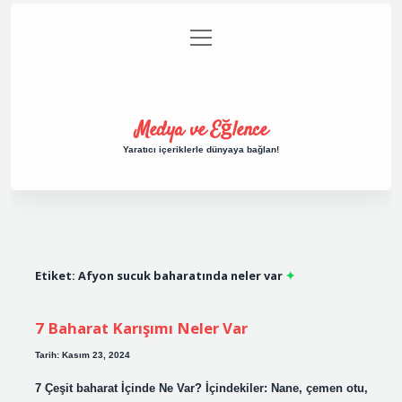
menüyü
Anasayfa
Gizlilik Politikası
Yasal Uyarı
aç
Hakkımızda
Medya ve Eğlence
Yaratıcı içeriklerle dünyaya bağlan!
Etiket:
Afyon sucuk baharatında neler var
7 Baharat Karışımı Neler Var
Tarih: Kasım 23, 2024
7 Çeşit baharat İçinde Ne Var? İçindekiler: Nane, çemen otu,