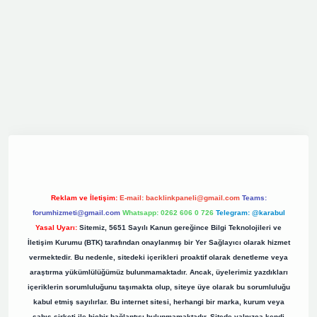
iş
elexbett.net
tulipbetgiris.org
Reklam ve İletişim:
E-mail:
backlinkpaneli@gmail.com
Teams:
forumhizmeti@gmail.com
Whatsapp: 0262 606 0 726
Telegram: @karabul
Yasal Uyarı:
Sitemiz, 5651 Sayılı Kanun gereğince Bilgi Teknolojileri ve
İletişim Kurumu (BTK) tarafından onaylanmış bir Yer Sağlayıcı olarak hizmet
vermektedir. Bu nedenle, sitedeki içerikleri proaktif olarak denetleme veya
araştırma yükümlülüğümüz bulunmamaktadır. Ancak, üyelerimiz yazdıkları
içeriklerin sorumluluğunu taşımakta olup, siteye üye olarak bu sorumluluğu
kabul etmiş sayılırlar. Bu internet sitesi, herhangi bir marka, kurum veya
şahıs şirketi ile hiçbir bağlantısı bulunmamaktadır. Sitede yalnızca kendi