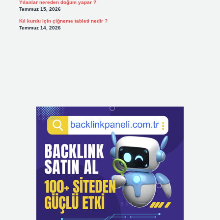
Yılanlar nereden doğum yapar ?
Temmuz 15, 2026
Kıl kurdu için çiğneme tableti nedir ?
Temmuz 14, 2026