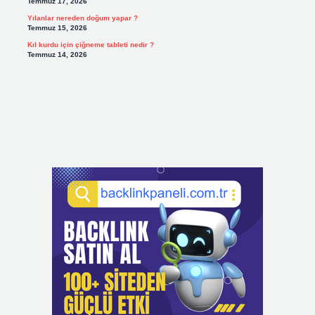
Temmuz 17, 2026
Yılanlar nereden doğum yapar ?
Temmuz 15, 2026
Kıl kurdu için çiğneme tableti nedir ?
Temmuz 14, 2026