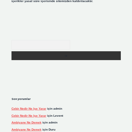
içerikler yasal süre içerisinde sitemizden kaldırılacaktır.
Arama
Son yorumlar
Cebir Nedir Ne Işe Yarar
için
admin
Cebir Nedir Ne Işe Yarar
için
Levent
Ambiyane Ne Demek
için
admin
Ambiyane Ne Demek
için
Duru