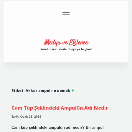
menüyü
Anasayfa
Gizlilik Politikası
Yasal Uyarı
aç
Hakkımızda
Medya ve Eğlence
Yaratıcı içeriklerle dünyaya bağlan!
Etiket:
Akkor ampul ne demek
Cam Tüp Şeklindeki Ampulün Adı Nedir
Tarih: Ocak 22, 2025
Cam küp şeklindeki ampulün adı nedir? Bir ampul