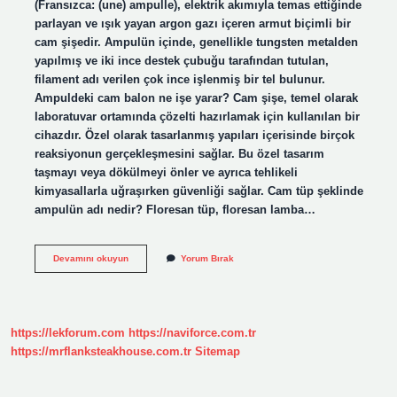
(Fransızca: (une) ampulle), elektrik akımıyla temas ettiğinde
parlayan ve ışık yayan argon gazı içeren armut biçimli bir
cam şişedir. Ampulün içinde, genellikle tungsten metalden
yapılmış ve iki ince destek çubuğu tarafından tutulan,
filament adı verilen çok ince işlenmiş bir tel bulunur.
Ampuldeki cam balon ne işe yarar? Cam şişe, temel olarak
laboratuvar ortamında çözelti hazırlamak için kullanılan bir
cihazdır. Özel olarak tasarlanmış yapıları içerisinde birçok
reaksiyonun gerçekleşmesini sağlar. Bu özel tasarım
taşmayı veya dökülmeyi önler ve ayrıca tehlikeli
kimyasallarla uğraşırken güvenliği sağlar. Cam tüp şeklinde
ampulün adı nedir? Floresan tüp, floresan lamba…
Cam
Devamını okuyun
Yorum Bırak
Tüp
Şeklindeki
Ampulün
Adı
Nedir
https://lekforum.com
https://naviforce.com.tr
https://mrflanksteakhouse.com.tr
Sitemap