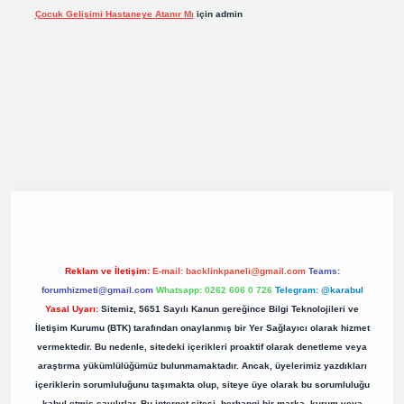
Çocuk Gelişimi Hastaneye Atanır Mı
için
admin
iş
elexbett.net
tulipbetgiris.org
Reklam ve İletişim:
E-mail:
backlinkpaneli@gmail.com
Teams:
forumhizmeti@gmail.com
Whatsapp: 0262 606 0 726
Telegram: @karabul
Yasal Uyarı:
Sitemiz, 5651 Sayılı Kanun gereğince Bilgi Teknolojileri ve
İletişim Kurumu (BTK) tarafından onaylanmış bir Yer Sağlayıcı olarak hizmet
vermektedir. Bu nedenle, sitedeki içerikleri proaktif olarak denetleme veya
araştırma yükümlülüğümüz bulunmamaktadır. Ancak, üyelerimiz yazdıkları
içeriklerin sorumluluğunu taşımakta olup, siteye üye olarak bu sorumluluğu
kabul etmiş sayılırlar. Bu internet sitesi, herhangi bir marka, kurum veya