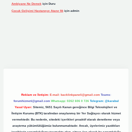
Ambiyane Ne Demek
için
Duru
Çocuk Gelişimi Hastaneye Atanır Mı
için
admin
org
Reklam ve İletişim:
E-mail:
backlinkpaneli@gmail.com
Teams:
forumhizmeti@gmail.com
Whatsapp: 0262 606 0 726
Telegram: @karabul
Yasal Uyarı:
Sitemiz, 5651 Sayılı Kanun gereğince Bilgi Teknolojileri ve
İletişim Kurumu (BTK) tarafından onaylanmış bir Yer Sağlayıcı olarak hizmet
vermektedir. Bu nedenle, sitedeki içerikleri proaktif olarak denetleme veya
araştırma yükümlülüğümüz bulunmamaktadır. Ancak, üyelerimiz yazdıkları
içeriklerin sorumluluğunu taşımakta olup, siteye üye olarak bu sorumluluğu