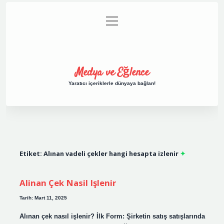
menüyü
Anasayfa
Gizlilik Politikası
Yasal Uyarı
aç
Hakkımızda
Medya ve Eğlence
Yaratıcı içeriklerle dünyaya bağlan!
Etiket:
Alınan vadeli çekler hangi hesapta izlenir
Alinan Çek Nasil Işlenir
Tarih: Mart 11, 2025
Alınan çek nasıl işlenir? İlk Form: Şirketin satış satışlarında