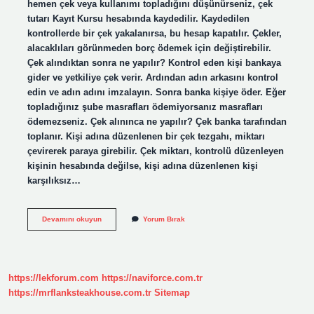
hemen çek veya kullanımı topladığını düşünürseniz, çek
tutarı Kayıt Kursu hesabında kaydedilir. Kaydedilen
kontrollerde bir çek yakalanırsa, bu hesap kapatılır. Çekler,
alacaklıları görünmeden borç ödemek için değiştirebilir.
Çek alındıktan sonra ne yapılır? Kontrol eden kişi bankaya
gider ve yetkiliye çek verir. Ardından adın arkasını kontrol
edin ve adın adını imzalayın. Sonra banka kişiye öder. Eğer
topladığınız şube masrafları ödemiyorsanız masrafları
ödemezseniz. Çek alınınca ne yapılır? Çek banka tarafından
toplanır. Kişi adına düzenlenen bir çek tezgahı, miktarı
çevirerek paraya girebilir. Çek miktarı, kontrolü düzenleyen
kişinin hesabında değilse, kişi adına düzenlenen kişi
karşılıksız…
Alinan
Devamını okuyun
Yorum Bırak
Çek
Nasil
Işlenir
https://lekforum.com
https://naviforce.com.tr
https://mrflanksteakhouse.com.tr
Sitemap