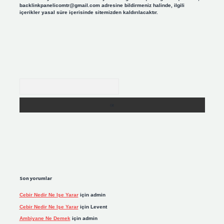
backlinkpanelicomtr@gmail.com
adresine bildirmeniz halinde, ilgili
içerikler yasal süre içerisinde sitemizden kaldırılacaktır.
Arama
Son yorumlar
Cebir Nedir Ne Işe Yarar
için
admin
Cebir Nedir Ne Işe Yarar
için
Levent
Ambiyane Ne Demek
için
admin