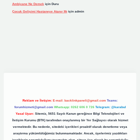
Ambiyane Ne Demek
için
Duru
Çocuk Gelişimi Hastaneye Atanır Mı
için
admin
riş
elexbett.net
tulipbetgiris.org
Reklam ve İletişim:
E-mail:
backlinkpaneli@gmail.com
Teams:
forumhizmeti@gmail.com
Whatsapp: 0262 606 0 726
Telegram: @karabul
Yasal Uyarı:
Sitemiz, 5651 Sayılı Kanun gereğince Bilgi Teknolojileri ve
İletişim Kurumu (BTK) tarafından onaylanmış bir Yer Sağlayıcı olarak hizmet
vermektedir. Bu nedenle, sitedeki içerikleri proaktif olarak denetleme veya
araştırma yükümlülüğümüz bulunmamaktadır. Ancak, üyelerimiz yazdıkları
içeriklerin sorumluluğunu taşımakta olup, siteye üye olarak bu sorumluluğu