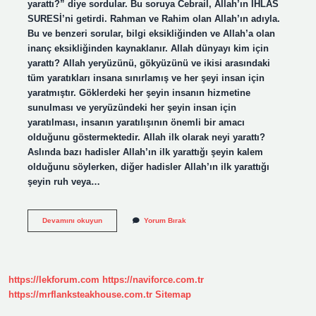
yarattı?” diye sordular. Bu soruya Cebrail, Allah’ın İHLAS
SURESİ’ni getirdi. Rahman ve Rahim olan Allah’ın adıyla.
Bu ve benzeri sorular, bilgi eksikliğinden ve Allah’a olan
inanç eksikliğinden kaynaklanır. Allah dünyayı kim için
yarattı? Allah yeryüzünü, gökyüzünü ve ikisi arasındaki
tüm yaratıkları insana sınırlamış ve her şeyi insan için
yaratmıştır. Göklerdeki her şeyin insanın hizmetine
sunulması ve yeryüzündeki her şeyin insan için
yaratılması, insanın yaratılışının önemli bir amacı
olduğunu göstermektedir. Allah ilk olarak neyi yarattı?
Aslında bazı hadisler Allah’ın ilk yarattığı şeyin kalem
olduğunu söylerken, diğer hadisler Allah’ın ilk yarattığı
şeyin ruh veya…
Hadis
Devamını okuyun
Yorum Bırak
Allahı
Kim
Yarattı
https://lekforum.com
https://naviforce.com.tr
https://mrflanksteakhouse.com.tr
Sitemap