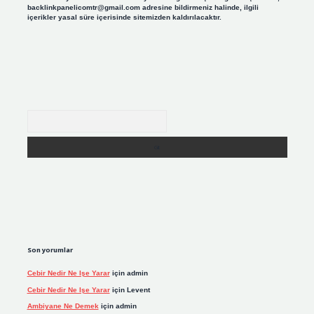
backlinkpanelicomtr@gmail.com
adresine bildirmeniz halinde, ilgili
içerikler yasal süre içerisinde sitemizden kaldırılacaktır.
Arama
Son yorumlar
Cebir Nedir Ne Işe Yarar
için
admin
Cebir Nedir Ne Işe Yarar
için
Levent
Ambiyane Ne Demek
için
admin