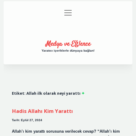
menüyü
Anasayfa
Gizlilik Politikası
Yasal Uyarı
aç
Hakkımızda
Medya ve Eğlence
Yaratıcı içeriklerle dünyaya bağlan!
Etiket:
Allah ilk olarak neyi yarattı
Hadis Allahı Kim Yarattı
Tarih: Eylül 27, 2024
Allah’ı kim yarattı sorusuna verilecek cevap? “Allah’ı kim