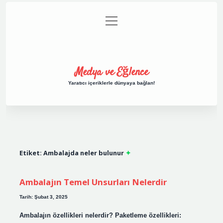
menüyü
Anasayfa
Gizlilik Politikası
Yasal Uyarı
aç
Hakkımızda
Medya ve Eğlence
Yaratıcı içeriklerle dünyaya bağlan!
Etiket:
Ambalajda neler bulunur
Ambalajın Temel Unsurları Nelerdir
Tarih: Şubat 3, 2025
Ambalajın özellikleri nelerdir? Paketleme özellikleri: