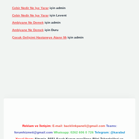
Cebir Nedir Ne Işe Yarar
için
admin
Cebir Nedir Ne Işe Yarar
için
Levent
Ambiyane Ne Demek
için
admin
Ambiyane Ne Demek
için
Duru
Çocuk Gelişimi Hastaneye Atanır Mı
için
admin
ş
elexbett.net
tulipbetgiris.org
Reklam ve İletişim:
E-mail:
backlinkpaneli@gmail.com
Teams:
forumhizmeti@gmail.com
Whatsapp: 0262 606 0 726
Telegram: @karabul
Yasal Uyarı:
Sitemiz, 5651 Sayılı Kanun gereğince Bilgi Teknolojileri ve