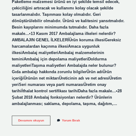
Paketleme malzemesi ürünü en iyi şekilde temsil edecek,
çekiciliğini artıracak ve kullanımı kolay olacak şekilde
tasarlanmalıdır. Taşınması kolay olmalıdır. Geri
dönüştürülebilir olmalıdır. Ürünü ve kalitesini yansıtmalıdır.
Besin kayıplarını minimumda tutmalıdır. Daha fazla
makale…•13 Kasım 2017 Ambalajlama ilkeleri nelerdir?
AMBALAJIN GENEL İLKELERİÜrün koruma ilkesiGereksiz
harcamalardan kaçınma ilkesiAmaca uygunluk
ilkesiAmbalaj maliyetleriAmbalaj malzemelerinin
teminiAmbalaj için depolama maliyetleriDoldurma
maliyetleriTaşıma maliyetleri Ambalajda neler bulunur?
Gıda ambalajı hakkında zorunlu bilgilerÜrün adıÜrün
içeriğiÜrünün net miktarıÜreticinin adı ve net adresiÜretim
yeriSeri numarası veya parti numarasıÜretim onay
tarihiİthalat kontrol sertifikası tarihiDaha fazla makale…•28
Şubat 2018 Ambalaj fonksiyonları nelerdir? Ürünlerin
ambalajlanması; saklama, depolama, taşıma, dağıtım,…
Ambalajın
Devamını okuyun
Yorum Bırak
Temel
Unsurları
Nelerdir