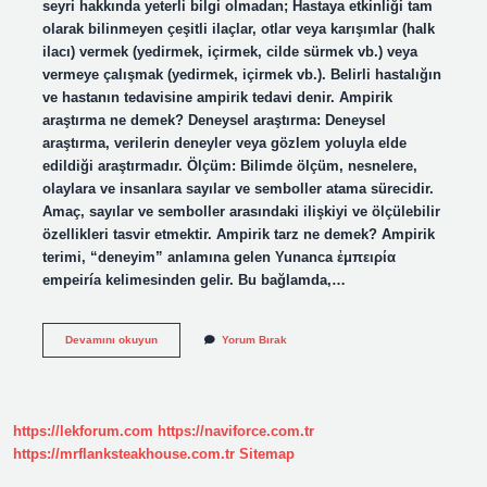
seyri hakkında yeterli bilgi olmadan; Hastaya etkinliği tam
olarak bilinmeyen çeşitli ilaçlar, otlar veya karışımlar (halk
ilacı) vermek (yedirmek, içirmek, cilde sürmek vb.) veya
vermeye çalışmak (yedirmek, içirmek vb.). Belirli hastalığın
ve hastanın tedavisine ampirik tedavi denir. Ampirik
araştırma ne demek? Deneysel araştırma: Deneysel
araştırma, verilerin deneyler veya gözlem yoluyla elde
edildiği araştırmadır. Ölçüm: Bilimde ölçüm, nesnelere,
olaylara ve insanlara sayılar ve semboller atama sürecidir.
Amaç, sayılar ve semboller arasındaki ilişkiyi ve ölçülebilir
özellikleri tasvir etmektir. Ampirik tarz ne demek? Ampirik
terimi, “deneyim” anlamına gelen Yunanca ἐμπειρία
empeiría kelimesinden gelir. Bu bağlamda,…
Ampirik
Devamını okuyun
Yorum Bırak
Bilim
Ne
Demek
https://lekforum.com
https://naviforce.com.tr
https://mrflanksteakhouse.com.tr
Sitemap