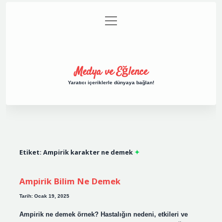
menüyü
Anasayfa
Gizlilik Politikası
Yasal Uyarı
aç
Hakkımızda
Medya ve Eğlence
Yaratıcı içeriklerle dünyaya bağlan!
Etiket:
Ampirik karakter ne demek
Ampirik Bilim Ne Demek
Tarih: Ocak 19, 2025
Ampirik ne demek örnek? Hastalığın nedeni, etkileri ve