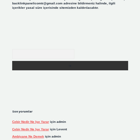
backlinkpanelicomtr@gmail.com
adresine bildirmeniz halinde, ilgili
içerikler yasal süre içerisinde sitemizden kaldırılacaktır.
Arama
Son yorumlar
Cebir Nedir Ne Işe Yarar
için
admin
Cebir Nedir Ne Işe Yarar
için
Levent
Ambiyane Ne Demek
için
admin