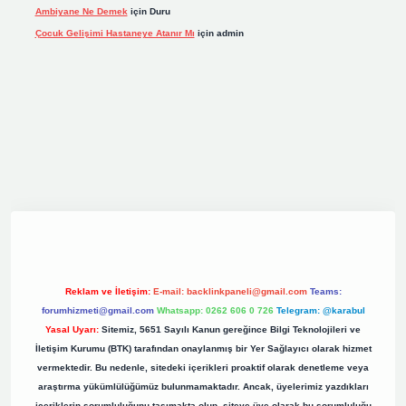
Ambiyane Ne Demek
için
Duru
Çocuk Gelişimi Hastaneye Atanır Mı
için
admin
org
Reklam ve İletişim:
E-mail:
backlinkpaneli@gmail.com
Teams:
forumhizmeti@gmail.com
Whatsapp: 0262 606 0 726
Telegram: @karabul
Yasal Uyarı:
Sitemiz, 5651 Sayılı Kanun gereğince Bilgi Teknolojileri ve
İletişim Kurumu (BTK) tarafından onaylanmış bir Yer Sağlayıcı olarak hizmet
vermektedir. Bu nedenle, sitedeki içerikleri proaktif olarak denetleme veya
araştırma yükümlülüğümüz bulunmamaktadır. Ancak, üyelerimiz yazdıkları
içeriklerin sorumluluğunu taşımakta olup, siteye üye olarak bu sorumluluğu