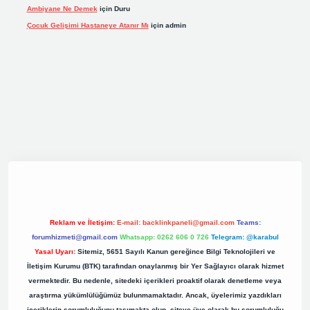
Ambiyane Ne Demek
için
Duru
Çocuk Gelişimi Hastaneye Atanır Mı
için
admin
iş
elexbett.net
tulipbetgiris.org
Reklam ve İletişim:
E-mail:
backlinkpaneli@gmail.com
Teams:
forumhizmeti@gmail.com
Whatsapp: 0262 606 0 726
Telegram: @karabul
Yasal Uyarı:
Sitemiz, 5651 Sayılı Kanun gereğince Bilgi Teknolojileri ve
İletişim Kurumu (BTK) tarafından onaylanmış bir Yer Sağlayıcı olarak hizmet
vermektedir. Bu nedenle, sitedeki içerikleri proaktif olarak denetleme veya
araştırma yükümlülüğümüz bulunmamaktadır. Ancak, üyelerimiz yazdıkları
içeriklerin sorumluluğunu taşımakta olup, siteye üye olarak bu sorumluluğu