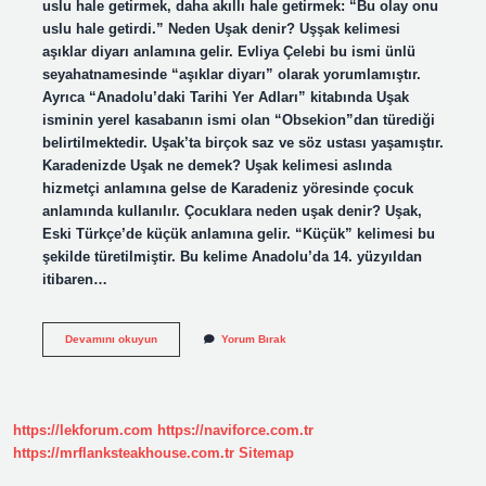
uslu hale getirmek, daha akıllı hale getirmek: “Bu olay onu
uslu hale getirdi.” Neden Uşak denir? Uşşak kelimesi
aşıklar diyarı anlamına gelir. Evliya Çelebi bu ismi ünlü
seyahatnamesinde “aşıklar diyarı” olarak yorumlamıştır.
Ayrıca “Anadolu’daki Tarihi Yer Adları” kitabında Uşak
isminin yerel kasabanın ismi olan “Obsekion”dan türediği
belirtilmektedir. Uşak’ta birçok saz ve söz ustası yaşamıştır.
Karadenizde Uşak ne demek? Uşak kelimesi aslında
hizmetçi anlamına gelse de Karadeniz yöresinde çocuk
anlamında kullanılır. Çocuklara neden uşak denir? Uşak,
Eski Türkçe’de küçük anlamına gelir. “Küçük” kelimesi bu
şekilde türetilmiştir. Bu kelime Anadolu’da 14. yüzyıldan
itibaren…
Uslandı
Devamını okuyun
Yorum Bırak
Ne
Demek
https://lekforum.com
https://naviforce.com.tr
https://mrflanksteakhouse.com.tr
Sitemap