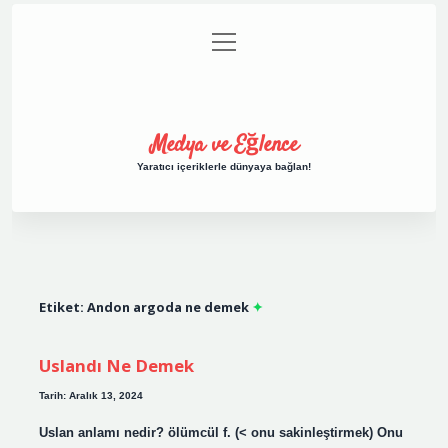
menüyü
Anasayfa
Gizlilik Politikası
Yasal Uyarı
aç
Hakkımızda
Medya ve Eğlence
Yaratıcı içeriklerle dünyaya bağlan!
Etiket:
Andon argoda ne demek
Uslandı Ne Demek
Tarih: Aralık 13, 2024
Uslan anlamı nedir? ölümcül f. (< onu sakinleştirmek) Onu