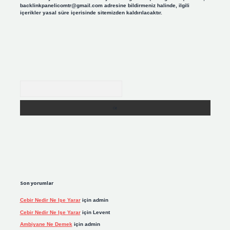
backlinkpanelicomtr@gmail.com
adresine bildirmeniz halinde, ilgili
içerikler yasal süre içerisinde sitemizden kaldırılacaktır.
Arama
Son yorumlar
Cebir Nedir Ne Işe Yarar
için
admin
Cebir Nedir Ne Işe Yarar
için
Levent
Ambiyane Ne Demek
için
admin