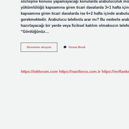
sözleşme konusu yapamayacağı konularda arabuluculuk müm
yükümlülüğü kapsamına giren ticari davalarda 3+1 hafta iç
kapsamına giren ticari davalarda ise 6+2 hafta içinde arabu
gerekmektedir. Arabulucu telefonla arar mı? Bu nedenle ara
hazırlayacağı bir yerde veya fiziksel katılım olmaksızın tel
“Gördüğünüz…
Arabulucu
Devamını okuyun
Yorum Bırak
Kaç
Gün
Içinde
Arar
https://lekforum.com
https://naviforce.com.tr
https://mrflan