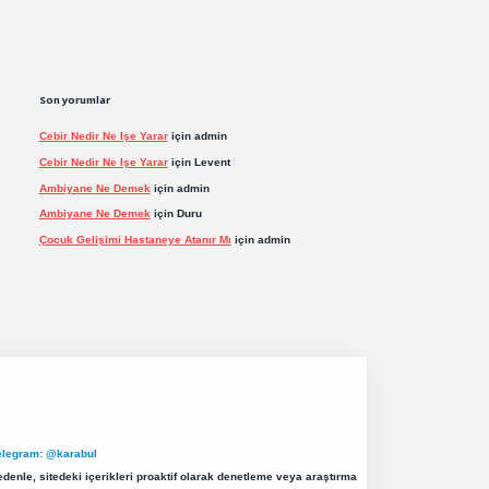
Son yorumlar
Cebir Nedir Ne Işe Yarar
için
admin
Cebir Nedir Ne Işe Yarar
için
Levent
Ambiyane Ne Demek
için
admin
Ambiyane Ne Demek
için
Duru
Çocuk Gelişimi Hastaneye Atanır Mı
için
admin
elegram: @karabul
denle, sitedeki içerikleri proaktif olarak denetleme veya araştırma