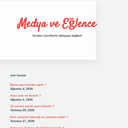
Medya ve Eğlence
Yaratıcı içeriklerle dünyaya bağlan!
Sidebar
grand opera bet gir
Son Yazılar
Burun geni kimden gelir ?
Ağustos 4, 2026
Arev ismi ne demek ?
Ağustos 4, 2026
Zil sesine müzik nasıl eklenir ?
Temmuz 29, 2026
Kısa çalışma ödeneği ne zamana kadar ?
Temmuz 27, 2026
Knipex’in Türkiye distribütörü kimdir ?