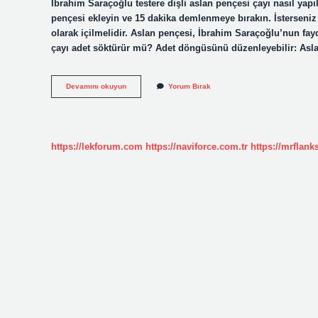
İbrahim Saraçoğlu testere dişli aslan pençesi çayı nasıl yap
pençesi ekleyin ve 15 dakika demlenmeye bırakın. İsterseniz ç
olarak içilmelidir. Aslan pençesi, İbrahim Saraçoğlu’nun fayda
çayı adet söktürür mü? Adet döngüsünü düzenleyebilir: As
Kurt
Devamını okuyun
Yorum Bırak
Pençesi
Çayı
Nasıl
Yapılır
https://lekforum.com
https://naviforce.com.tr
https://mrflan