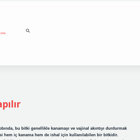
ızda
pılır
ıbbında, bu bitki genellikle kanamayı ve vajinal akıntıyı durdurmak
esi hem iç kanama hem de ishal için kullanılabilen bir bitkidir.