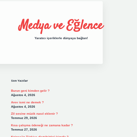
Medya ve Eğlence
Yaratıcı içeriklerle dünyaya bağlan!
Sidebar
grand opera bet giriş
elexbett.net
tulipbetgiris.org
Son Yazılar
Burun geni kimden gelir ?
Ağustos 4, 2026
Arev ismi ne demek ?
Ağustos 4, 2026
Zil sesine müzik nasıl eklenir ?
Temmuz 29, 2026
Kısa çalışma ödeneği ne zamana kadar ?
Temmuz 27, 2026
Knipex’in Türkiye distribütörü kimdir ?