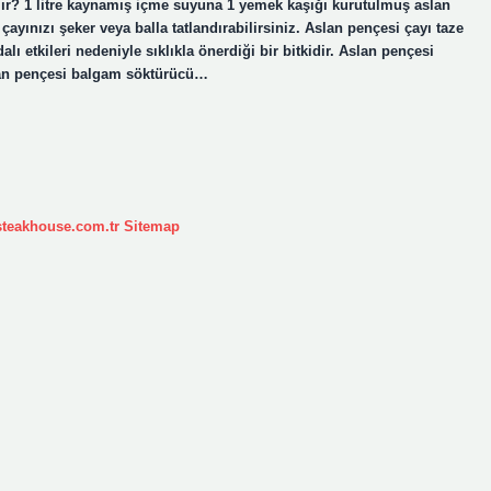
ılır? 1 litre kaynamış içme suyuna 1 yemek kaşığı kurutulmuş aslan
ayınızı şeker veya balla tatlandırabilirsiniz. Aslan pençesi çayı taze
lı etkileri nedeniyle sıklıkla önerdiği bir bitkidir. Aslan pençesi
lan pençesi balgam söktürücü…
ksteakhouse.com.tr
Sitemap