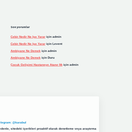
Son yorumlar
Cebir Nedir Ne Işe Yarar
için
admin
Cebir Nedir Ne Işe Yarar
için
Levent
Ambiyane Ne Demek
için
admin
Ambiyane Ne Demek
için
Duru
Çocuk Gelişimi Hastaneye Atanır Mı
için
admin
elegram: @karabul
denle, sitedeki içerikleri proaktif olarak denetleme veya araştırma