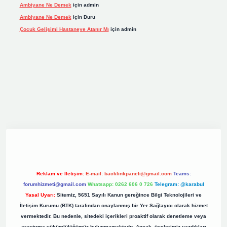
Ambiyane Ne Demek
için
admin
Ambiyane Ne Demek
için
Duru
Çocuk Gelişimi Hastaneye Atanır Mı
için
admin
iş
elexbett.net
tulipbetgiris.org
Reklam ve İletişim:
E-mail:
backlinkpaneli@gmail.com
Teams:
forumhizmeti@gmail.com
Whatsapp: 0262 606 0 726
Telegram: @karabul
Yasal Uyarı:
Sitemiz, 5651 Sayılı Kanun gereğince Bilgi Teknolojileri ve
İletişim Kurumu (BTK) tarafından onaylanmış bir Yer Sağlayıcı olarak hizmet
vermektedir. Bu nedenle, sitedeki içerikleri proaktif olarak denetleme veya
araştırma yükümlülüğümüz bulunmamaktadır. Ancak, üyelerimiz yazdıkları