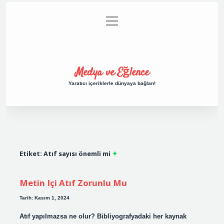
menüyü
Anasayfa
Gizlilik Politikası
Yasal Uyarı
aç
Hakkımızda
Medya ve Eğlence
Yaratıcı içeriklerle dünyaya bağlan!
Etiket:
Atıf sayısı önemli mi
Metin Içi Atıf Zorunlu Mu
Tarih: Kasım 1, 2024
Atıf yapılmazsa ne olur? Bibliyografyadaki her kaynak