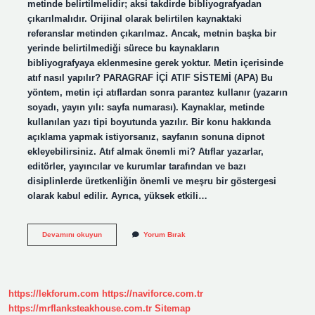
metinde belirtilmelidir; aksi takdirde bibliyografyadan
çıkarılmalıdır. Orijinal olarak belirtilen kaynaktaki
referanslar metinden çıkarılmaz. Ancak, metnin başka bir
yerinde belirtilmediği sürece bu kaynakların
bibliyografyaya eklenmesine gerek yoktur. Metin içerisinde
atıf nasıl yapılır? PARAGRAF İÇİ ATIF SİSTEMİ (APA) Bu
yöntem, metin içi atıflardan sonra parantez kullanır (yazarın
soyadı, yayın yılı: sayfa numarası). Kaynaklar, metinde
kullanılan yazı tipi boyutunda yazılır. Bir konu hakkında
açıklama yapmak istiyorsanız, sayfanın sonuna dipnot
ekleyebilirsiniz. Atıf almak önemli mi? Atıflar yazarlar,
editörler, yayıncılar ve kurumlar tarafından ve bazı
disiplinlerde üretkenliğin önemli ve meşru bir göstergesi
olarak kabul edilir. Ayrıca, yüksek etkili…
Metin
Devamını okuyun
Yorum Bırak
Içi
Atıf
Zorunlu
Mu
https://lekforum.com
https://naviforce.com.tr
https://mrflanksteakhouse.com.tr
Sitemap