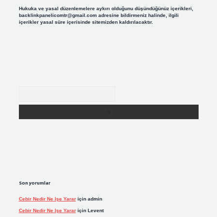
Hukuka ve yasal düzenlemelere aykırı olduğunu düşündüğünüz içerikleri,
backlinkpanelicomtr@gmail.com
adresine bildirmeniz halinde, ilgili
içerikler yasal süre içerisinde sitemizden kaldırılacaktır.
Arama
Son yorumlar
Cebir Nedir Ne Işe Yarar
için
admin
Cebir Nedir Ne Işe Yarar
için
Levent