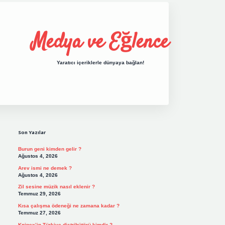
Medya ve Eğlence
Yaratıcı içeriklerle dünyaya bağlan!
Sidebar
grand opera bet giri
Son Yazılar
Burun geni kimden gelir ?
Ağustos 4, 2026
Arev ismi ne demek ?
Ağustos 4, 2026
Zil sesine müzik nasıl eklenir ?
Temmuz 29, 2026
Kısa çalışma ödeneği ne zamana kadar ?
Temmuz 27, 2026
Knipex’in Türkiye distribütörü kimdir ?