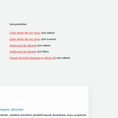
Son yorumlar
Cebir Nedir Ne Işe Yarar
için
admin
Cebir Nedir Ne Işe Yarar
için
Levent
Ambiyane Ne Demek
için
admin
Ambiyane Ne Demek
için
Duru
Çocuk Gelişimi Hastaneye Atanır Mı
için
admin
elegram: @karabul
denle, sitedeki içerikleri proaktif olarak denetleme veya araştırma