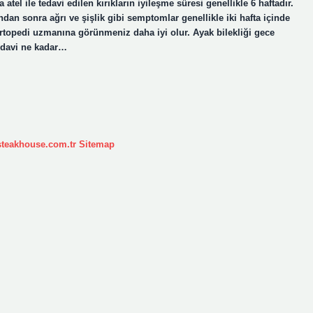
 atel ile tedavi edilen kırıkların iyileşme süresi genellikle 6 haftadır.
dan sonra ağrı ve şişlik gibi semptomlar genellikle iki hafta içinde
rtopedi uzmanına görünmeniz daha iyi olur. Ayak bilekliği gece
tedavi ne kadar…
ksteakhouse.com.tr
Sitemap