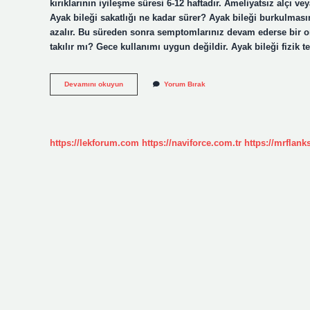
kırıklarının iyileşme süresi 6-12 haftadır. Ameliyatsız alçı veya
Ayak bileği sakatlığı ne kadar sürer? Ayak bileği burkulmasın
azalır. Bu süreden sonra semptomlarınız devam ederse bir o
takılır mı? Gece kullanımı uygun değildir. Ayak bileği fizik 
Ayak
Devamını okuyun
Yorum Bırak
Bilekliği
Ne
Kadar
Süre
Takılır
https://lekforum.com
https://naviforce.com.tr
https://mrflan