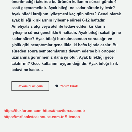
önerilmediği takdirde bu ürünün kullanım süresi günde 4
saati geçmemelidir. Ayak bileği ne kadar sürede iyileşir?
Ayak bileği kırığının iyileşmesi kaç gün sürer? Genel olarak
ayak bileği kırıklarının iyileşme süresi 6-12 haftadır.
Ameliyatsız alçı veya atel ile tedavi edilen kırıkların
iyileşme süresi genellikle 6 haftadır. Ayak bileği sakatlığı ne
kadar sürer? Ayak bileği burkulmasından sonra ağrı ve
şişlik gibi semptomlar genellikle iki hafta içinde azalır. Bu
süreden sonra semptomlarınız devam ederse bir ortopedi
uzmanına görünmeniz daha iyi olur. Ayak bilekliği gece
takılır mı? Gece kullanımı uygun değildir. Ayak bileği fizik
tedavi ne kadar…
Ayak
Devamını okuyun
Yorum Bırak
Bilekliği
Ne
Kadar
Süre
Takılır
https://lekforum.com
https://naviforce.com.tr
https://mrflanksteakhouse.com.tr
Sitemap