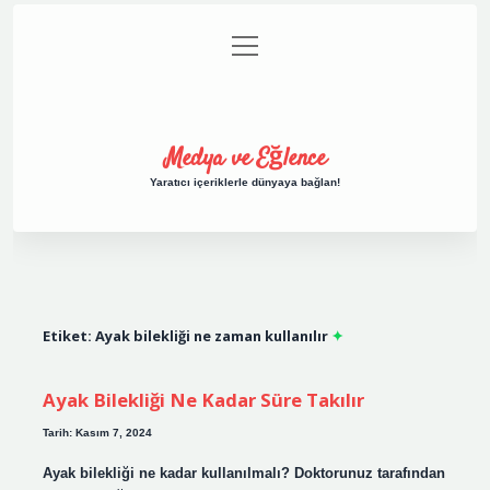
menüyü
Anasayfa
Gizlilik Politikası
Yasal Uyarı
aç
Hakkımızda
Medya ve Eğlence
Yaratıcı içeriklerle dünyaya bağlan!
Etiket:
Ayak bilekliği ne zaman kullanılır
Ayak Bilekliği Ne Kadar Süre Takılır
Tarih: Kasım 7, 2024
Ayak bilekliği ne kadar kullanılmalı? Doktorunuz tarafından