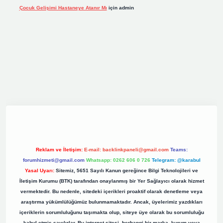
Çocuk Gelişimi Hastaneye Atanır Mı
için
admin
riş
elexbett.net
tulipbetgiris.org
Reklam ve İletişim:
E-mail:
backlinkpaneli@gmail.com
Teams:
forumhizmeti@gmail.com
Whatsapp: 0262 606 0 726
Telegram: @karabul
Yasal Uyarı:
Sitemiz, 5651 Sayılı Kanun gereğince Bilgi Teknolojileri ve
İletişim Kurumu (BTK) tarafından onaylanmış bir Yer Sağlayıcı olarak hizmet
vermektedir. Bu nedenle, sitedeki içerikleri proaktif olarak denetleme veya
araştırma yükümlülüğümüz bulunmamaktadır. Ancak, üyelerimiz yazdıkları
içeriklerin sorumluluğunu taşımakta olup, siteye üye olarak bu sorumluluğu
kabul etmiş sayılırlar. Bu internet sitesi, herhangi bir marka, kurum veya