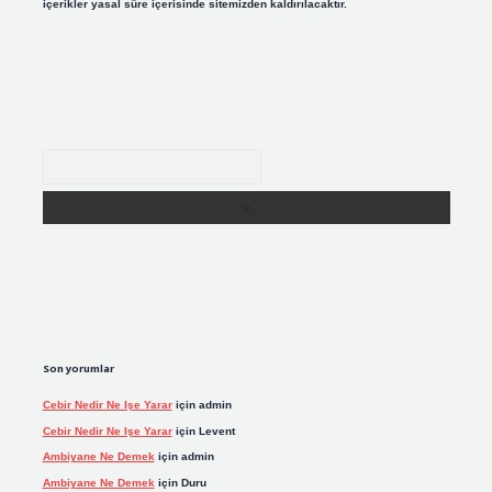
içerikler yasal süre içerisinde sitemizden kaldırılacaktır.
Arama
Son yorumlar
Cebir Nedir Ne Işe Yarar
için
admin
Cebir Nedir Ne Işe Yarar
için
Levent
Ambiyane Ne Demek
için
admin
Ambiyane Ne Demek
için
Duru