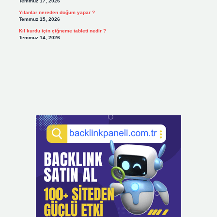
Temmuz 17, 2026
Yılanlar nereden doğum yapar ?
Temmuz 15, 2026
Kıl kurdu için çiğneme tableti nedir ?
Temmuz 14, 2026