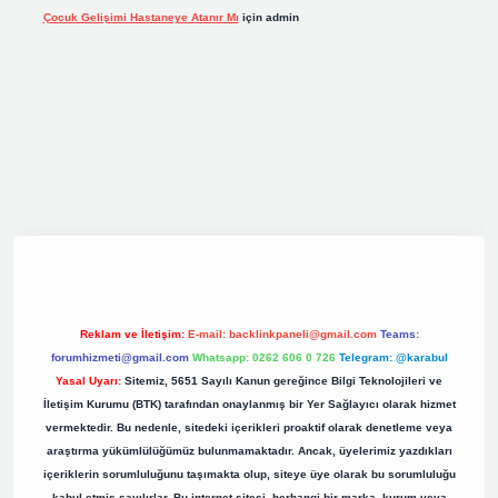
Çocuk Gelişimi Hastaneye Atanır Mı
için
admin
iş
elexbett.net
tulipbetgiris.org
Reklam ve İletişim:
E-mail:
backlinkpaneli@gmail.com
Teams:
forumhizmeti@gmail.com
Whatsapp: 0262 606 0 726
Telegram: @karabul
Yasal Uyarı:
Sitemiz, 5651 Sayılı Kanun gereğince Bilgi Teknolojileri ve
İletişim Kurumu (BTK) tarafından onaylanmış bir Yer Sağlayıcı olarak hizmet
vermektedir. Bu nedenle, sitedeki içerikleri proaktif olarak denetleme veya
araştırma yükümlülüğümüz bulunmamaktadır. Ancak, üyelerimiz yazdıkları
içeriklerin sorumluluğunu taşımakta olup, siteye üye olarak bu sorumluluğu
kabul etmiş sayılırlar. Bu internet sitesi, herhangi bir marka, kurum veya