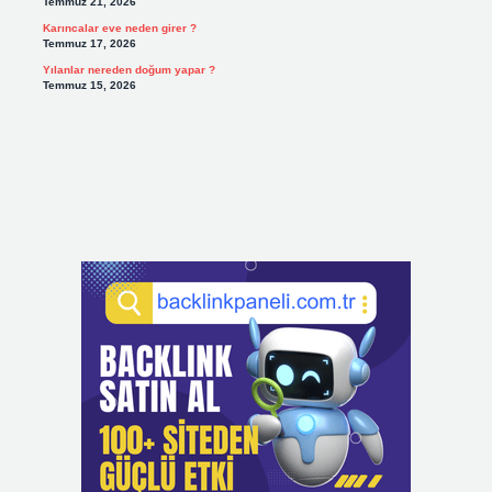
Temmuz 21, 2026
Karıncalar eve neden girer ?
Temmuz 17, 2026
Yılanlar nereden doğum yapar ?
Temmuz 15, 2026