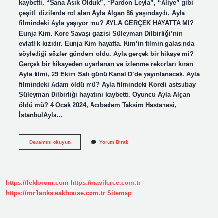
kaybetti. “Sana Aşık Olduk”, “Pardon Leyla”, “Aliye” gibi
çeşitli dizilerde rol alan Ayla Algan 86 yaşındaydı. Ayla
filmindeki Ayla yaşıyor mu? AYLA GERÇEK HAYATTA MI?
Eunja Kim, Kore Savaşı gazisi Süleyman Dilbirliği’nin
evlatlık kızıdır. Eunja Kim hayatta. Kim’in filmin galasında
söylediği sözler gündem oldu. Ayla gerçek bir hikaye mi?
Gerçek bir hikayeden uyarlanan ve izlenme rekorları kıran
Ayla filmi, 29 Ekim Salı günü Kanal D’de yayınlanacak. Ayla
filmindeki Adam öldü mü? Ayla filmindeki Koreli astsubay
Süleyman Dilbirliği hayatını kaybetti. Oyuncu Ayla Algan
öldü mü? 4 Ocak 2024, Acıbadem Taksim Hastanesi,
İstanbulAyla…
Ayla
Devamını okuyun
Yorum Bırak
Hala
Hayatta
Mı
https://lekforum.com
https://naviforce.com.tr
https://mrflanksteakhouse.com.tr
Sitemap