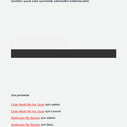
içerikler yasal süre içerisinde sitemizden kaldırılacaktır.
Arama
Son yorumlar
Cebir Nedir Ne Işe Yarar
için
admin
Cebir Nedir Ne Işe Yarar
için
Levent
Ambiyane Ne Demek
için
admin
Ambiyane Ne Demek
için
Duru