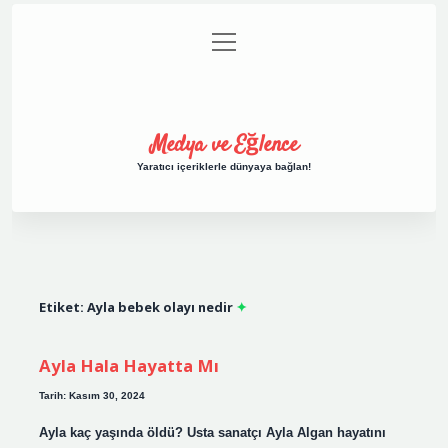
menüyü
Anasayfa
Gizlilik Politikası
Yasal Uyarı
aç
Hakkımızda
Medya ve Eğlence
Yaratıcı içeriklerle dünyaya bağlan!
Etiket:
Ayla bebek olayı nedir
Ayla Hala Hayatta Mı
Tarih: Kasım 30, 2024
Ayla kaç yaşında öldü? Usta sanatçı Ayla Algan hayatını