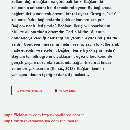
kullanıldığını bağlamına göre belirleriz. Bağlam, bir
kelimenin anlamını belirlemede rol oynar. Bu bağlamda,
bağlam iletişimde çok önemli bir rol oynar. Örneğin, ‘sıfır’
kelimesi farklı bağlamlarda farklı anlamlara sahiptir.
Bağlam nedir iletişimde? Bağlam: İletişim unsurlarının
birlikte oluşturduğu ortamdır. Geri bildirim: Alıcının
göndericiye verdiği herhangi bir yanıttır. Ayrıca bir şifre de
vardır. Gönderen, mesajını metin, resim, sayı vb. kullanarak
ifade edebilir ve iletebilir. Bağlam temelli yaklaşım nedir?
Bağlam temelli öğrenme yaklaşımı, öğrencilere konu ile
gerçek yaşam durumları arasında bağlantı kurma fırsatı
veren bir yaklaşımdır (Elmas, 2012). Bağlam temelli
yaklaşım, dersin içeriğini daha ilgi çekici…
Bağlam
Devamını okuyun
Yorum Bırak
Nedir
Çocuk
Gelişimi
https://lekforum.com
https://naviforce.com.tr
https://mrflanksteakhouse.com.tr
Sitemap