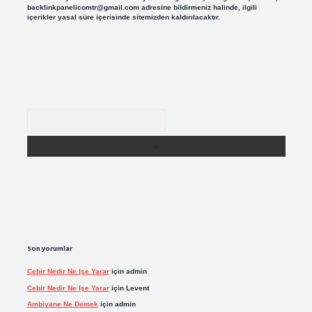
backlinkpanelicomtr@gmail.com
adresine bildirmeniz halinde, ilgili
içerikler yasal süre içerisinde sitemizden kaldırılacaktır.
Arama
Son yorumlar
Cebir Nedir Ne Işe Yarar
için
admin
Cebir Nedir Ne Işe Yarar
için
Levent
Ambiyane Ne Demek
için
admin