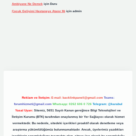
Ambiyane Ne Demek
için
Duru
Çocuk Gelişimi Hastaneye Atanır Mı
için
admin
grand opera bet giriş
elexbett.net
tulipbetgiris.org
Reklam ve İletişim:
E-mail:
backlinkpaneli@gmail.com
Teams:
forumhizmeti@gmail.com
Whatsapp: 0262 606 0 726
Telegram: @karabul
Yasal Uyarı:
Sitemiz, 5651 Sayılı Kanun gereğince Bilgi Teknolojileri ve
İletişim Kurumu (BTK) tarafından onaylanmış bir Yer Sağlayıcı olarak hizmet
vermektedir. Bu nedenle, sitedeki içerikleri proaktif olarak denetleme veya
araştırma yükümlülüğümüz bulunmamaktadır. Ancak, üyelerimiz yazdıkları
içeriklerin sorumluluğunu taşımakta olup, siteye üye olarak bu sorumluluğu