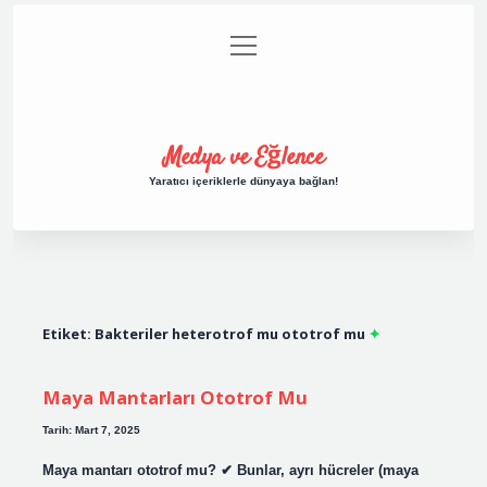
menüyü
Anasayfa
Gizlilik Politikası
Yasal Uyarı
aç
Hakkımızda
Medya ve Eğlence
Yaratıcı içeriklerle dünyaya bağlan!
Etiket:
Bakteriler heterotrof mu ototrof mu
Maya Mantarları Ototrof Mu
Tarih: Mart 7, 2025
Maya mantarı ototrof mu? ✔ Bunlar, ayrı hücreler (maya