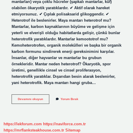
mantarları) veya çoklu hücreler (şapkalı mantarlar, küf)
olabilen ökaryotik yaratıklardır. ✔ Aktif olarak hareket
etmiyorsunuz. ✔ Çıplak polisaksarid glikoggendir. ✔
Heterotrof ile beslenirler. Maya mantarı heterotrof mu?
Mantarlar, karbon kaynaklarının büyüme ve gelişme için
yeterli ve elverişli olduğu habitatlarda gelişir, çünkü bunlar
heterotrofik yaratıklardır. Mantarlar kemoototrof mu?
Kemoheterotrofen, organik molekülleri ve başka bir organik
karbon formunu sindirerek enerji gereksinimini karşılar.
İnsanlar, diğer hayvanlar ve mantarlar bu grubun
örnekleridir. Mantar neden heterotrof? Ökaryotik, spor
üretimi, genellikle cinsel ve cinsel proliferasyon,
heterotrofik yaratıklar. Dışarıdan besin alarak beslenirler,
yani heterotrofik. Maya mantarı hangi gruba…
Maya
Devamını okuyun
Yorum Bırak
Mantarları
Ototrof
Mu
https://lekforum.com
https://naviforce.com.tr
https://mrflanksteakhouse.com.tr
Sitemap