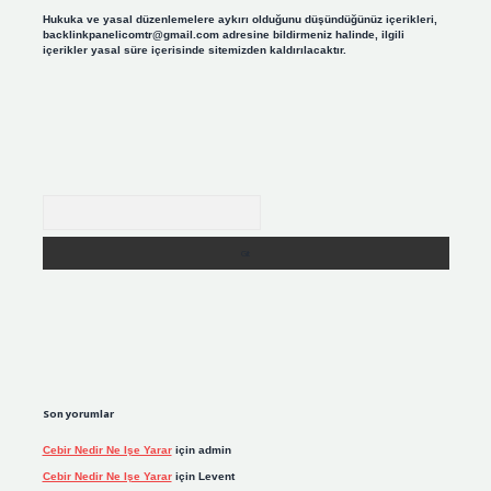
Hukuka ve yasal düzenlemelere aykırı olduğunu düşündüğünüz içerikleri,
backlinkpanelicomtr@gmail.com
adresine bildirmeniz halinde, ilgili
içerikler yasal süre içerisinde sitemizden kaldırılacaktır.
Arama
Son yorumlar
Cebir Nedir Ne Işe Yarar
için
admin
Cebir Nedir Ne Işe Yarar
için
Levent