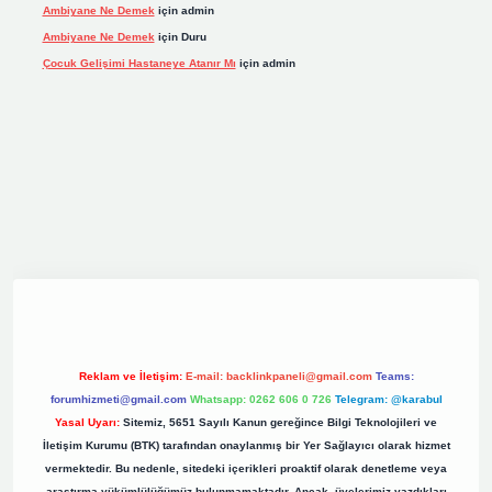
Ambiyane Ne Demek
için
admin
Ambiyane Ne Demek
için
Duru
Çocuk Gelişimi Hastaneye Atanır Mı
için
admin
iş
elexbett.net
tulipbetgiris.org
Reklam ve İletişim:
E-mail:
backlinkpaneli@gmail.com
Teams:
forumhizmeti@gmail.com
Whatsapp: 0262 606 0 726
Telegram: @karabul
Yasal Uyarı:
Sitemiz, 5651 Sayılı Kanun gereğince Bilgi Teknolojileri ve
İletişim Kurumu (BTK) tarafından onaylanmış bir Yer Sağlayıcı olarak hizmet
vermektedir. Bu nedenle, sitedeki içerikleri proaktif olarak denetleme veya
araştırma yükümlülüğümüz bulunmamaktadır. Ancak, üyelerimiz yazdıkları