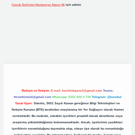
Çocuk Gelişimi Hastaneye Atanır Mı
için
admin
iş
elexbett.net
tulipbetgiris.org
Reklam ve İletişim:
E-mail:
backlinkpaneli@gmail.com
Teams:
forumhizmeti@gmail.com
Whatsapp: 0262 606 0 726
Telegram: @karabul
Yasal Uyarı:
Sitemiz, 5651 Sayılı Kanun gereğince Bilgi Teknolojileri ve
İletişim Kurumu (BTK) tarafından onaylanmış bir Yer Sağlayıcı olarak hizmet
vermektedir. Bu nedenle, sitedeki içerikleri proaktif olarak denetleme veya
araştırma yükümlülüğümüz bulunmamaktadır. Ancak, üyelerimiz yazdıkları
içeriklerin sorumluluğunu taşımakta olup, siteye üye olarak bu sorumluluğu
kabul etmiş sayılırlar. Bu internet sitesi, herhangi bir marka, kurum veya