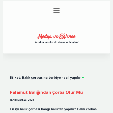
menüyü
Anasayfa
Gizlilik Politikası
Yasal Uyarı
aç
Hakkımızda
Medya ve Eğlence
Yaratıcı içeriklerle dünyaya bağlan!
Etiket:
Balık çorbasına terbiye nasıl yapılır
Palamut Balığından Çorba Olur Mu
Tarih: Mart 10, 2025
En iyi balık çorbası hangi balıktan yapılır? Balık çorbası