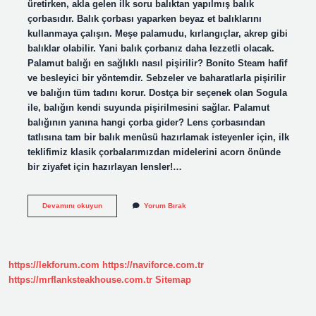
üretirken, akla gelen ilk soru balıktan yapılmış balık
çorbasıdır. Balık çorbası yaparken beyaz et balıklarını
kullanmaya çalışın. Meşe palamudu, kırlangıçlar, akrep gibi
balıklar olabilir. Yani balık çorbanız daha lezzetli olacak.
Palamut balığı en sağlıklı nasıl pişirilir? Bonito Steam hafif
ve besleyici bir yöntemdir. Sebzeler ve baharatlarla pişirilir
ve balığın tüm tadını korur. Dostça bir seçenek olan Sogula
ile, balığın kendi suyunda pişirilmesini sağlar. Palamut
balığının yanına hangi çorba gider? Lens çorbasından
tatlısına tam bir balık menüsü hazırlamak isteyenler için, ilk
teklifimiz klasik çorbalarımızdan midelerini acorn önünde
bir ziyafet için hazırlayan lensler!…
Palamut
Devamını okuyun
Yorum Bırak
Balığından
Çorba
Olur
Mu
https://lekforum.com
https://naviforce.com.tr
https://mrflanksteakhouse.com.tr
Sitemap