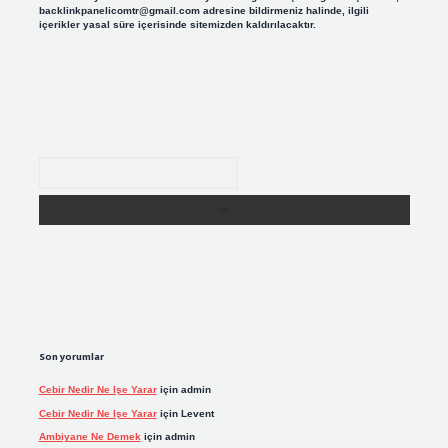
backlinkpanelicomtr@gmail.com
adresine bildirmeniz halinde, ilgili
içerikler yasal süre içerisinde sitemizden kaldırılacaktır.
Arama
Son yorumlar
Cebir Nedir Ne Işe Yarar
için
admin
Cebir Nedir Ne Işe Yarar
için
Levent
Ambiyane Ne Demek
için
admin