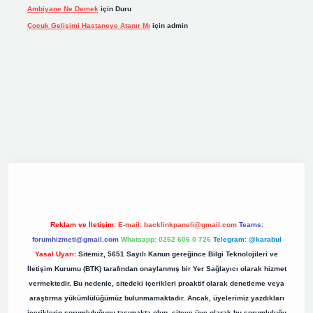
Ambiyane Ne Demek
için
Duru
Çocuk Gelişimi Hastaneye Atanır Mı
için
admin
et giriş
elexbett.net
tulipbetgiris.org
Reklam ve İletişim:
E-mail:
backlinkpaneli@gmail.com
Teams:
forumhizmeti@gmail.com
Whatsapp: 0262 606 0 726
Telegram: @karabul
Yasal Uyarı:
Sitemiz, 5651 Sayılı Kanun gereğince Bilgi Teknolojileri ve
İletişim Kurumu (BTK) tarafından onaylanmış bir Yer Sağlayıcı olarak hizmet
vermektedir. Bu nedenle, sitedeki içerikleri proaktif olarak denetleme veya
araştırma yükümlülüğümüz bulunmamaktadır. Ancak, üyelerimiz yazdıkları
içeriklerin sorumluluğunu taşımakta olup, siteye üye olarak bu sorumluluğu