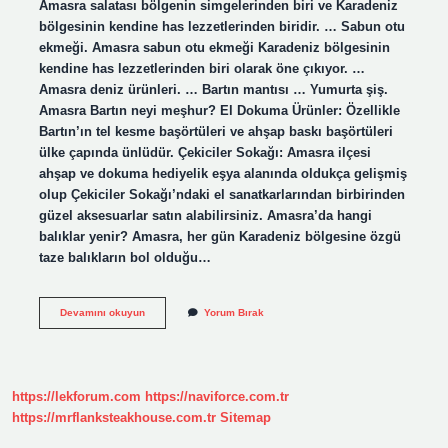
Amasra salatası bölgenin simgelerinden biri ve Karadeniz
bölgesinin kendine has lezzetlerinden biridir. … Sabun otu
ekmeği. Amasra sabun otu ekmeği Karadeniz bölgesinin
kendine has lezzetlerinden biri olarak öne çıkıyor. …
Amasra deniz ürünleri. … Bartın mantısı … Yumurta şiş.
Amasra Bartın neyi meşhur? El Dokuma Ürünler: Özellikle
Bartın’ın tel kesme başörtüleri ve ahşap baskı başörtüleri
ülke çapında ünlüdür. Çekiciler Sokağı: Amasra ilçesi
ahşap ve dokuma hediyelik eşya alanında oldukça gelişmiş
olup Çekiciler Sokağı’ndaki el sanatkarlarından birbirinden
güzel aksesuarlar satın alabilirsiniz. Amasra’da hangi
balıklar yenir? Amasra, her gün Karadeniz bölgesine özgü
taze balıkların bol olduğu…
Amasra
Devamını okuyun
Yorum Bırak
Ballı
Yoğurt
Nerede
Yenir
https://lekforum.com
https://naviforce.com.tr
https://mrflanksteakhouse.com.tr
Sitemap