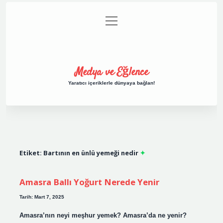
menüyü
Anasayfa
Gizlilik Politikası
Yasal Uyarı
aç
Hakkımızda
Medya ve Eğlence
Yaratıcı içeriklerle dünyaya bağlan!
Etiket:
Bartının en ünlü yemeği nedir
Amasra Ballı Yoğurt Nerede Yenir
Tarih: Mart 7, 2025
Amasra’nın neyi meşhur yemek? Amasra’da ne yenir?