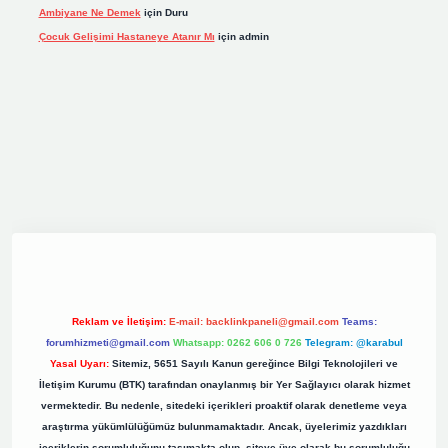
Ambiyane Ne Demek
için
Duru
Çocuk Gelişimi Hastaneye Atanır Mı
için
admin
.org
Reklam ve İletişim:
E-mail:
backlinkpaneli@gmail.com
Teams:
forumhizmeti@gmail.com
Whatsapp: 0262 606 0 726
Telegram: @karabul
Yasal Uyarı:
Sitemiz, 5651 Sayılı Kanun gereğince Bilgi Teknolojileri ve
İletişim Kurumu (BTK) tarafından onaylanmış bir Yer Sağlayıcı olarak hizmet
vermektedir. Bu nedenle, sitedeki içerikleri proaktif olarak denetleme veya
araştırma yükümlülüğümüz bulunmamaktadır. Ancak, üyelerimiz yazdıkları
içeriklerin sorumluluğunu taşımakta olup, siteye üye olarak bu sorumluluğu