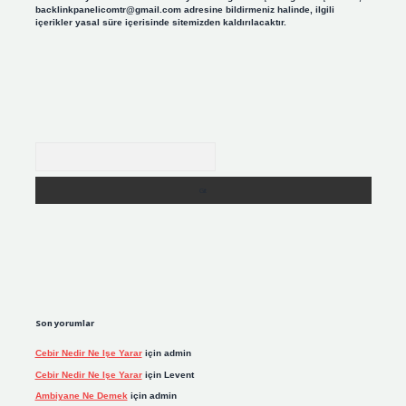
backlinkpanelicomtr@gmail.com
adresine bildirmeniz halinde, ilgili
içerikler yasal süre içerisinde sitemizden kaldırılacaktır.
Arama
Son yorumlar
Cebir Nedir Ne Işe Yarar
için
admin
Cebir Nedir Ne Işe Yarar
için
Levent
Ambiyane Ne Demek
için
admin