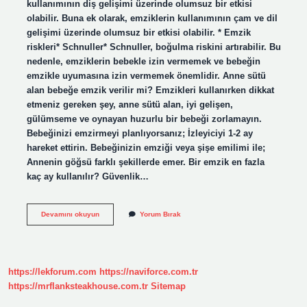
kullanımının diş gelişimi üzerinde olumsuz bir etkisi
olabilir. Buna ek olarak, emziklerin kullanımının çam ve dil
gelişimi üzerinde olumsuz bir etkisi olabilir. * Emzik
riskleri* Schnuller* Schnuller, boğulma riskini artırabilir. Bu
nedenle, emziklerin bebekle izin vermemek ve bebeğin
emzikle uyumasına izin vermemek önemlidir. Anne sütü
alan bebeğe emzik verilir mi? Emzikleri kullanırken dikkat
etmeniz gereken şey, anne sütü alan, iyi gelişen,
gülümseme ve oynayan huzurlu bir bebeği zorlamayın.
Bebeğinizi emzirmeyi planlıyorsanız; İzleyiciyi 1-2 ay
hareket ettirin. Bebeğinizin emziği veya şişe emilimi ile;
Annenin göğsü farklı şekillerde emer. Bir emzik en fazla
kaç ay kullanılır? Güvenlik…
Emzik
Devamını okuyun
Yorum Bırak
Bebek
Için
Zararlı
Mı
https://lekforum.com
https://naviforce.com.tr
https://mrflanksteakhouse.com.tr
Sitemap