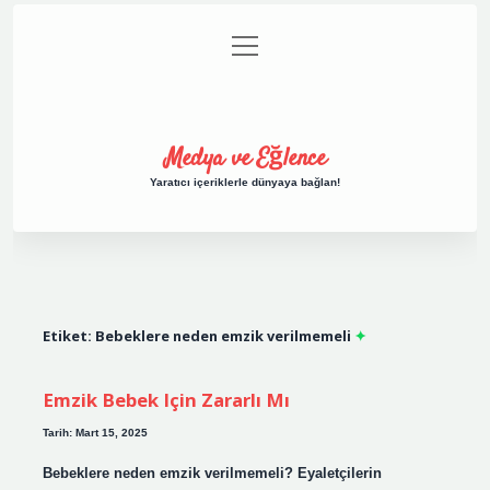
menüyü
Anasayfa
Gizlilik Politikası
Yasal Uyarı
aç
Hakkımızda
Medya ve Eğlence
Yaratıcı içeriklerle dünyaya bağlan!
Etiket:
Bebeklere neden emzik verilmemeli
Emzik Bebek Için Zararlı Mı
Tarih: Mart 15, 2025
Bebeklere neden emzik verilmemeli? Eyaletçilerin