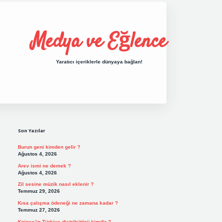
Medya ve Eğlence
Yaratıcı içeriklerle dünyaya bağlan!
Sidebar
grand opera bet giriş
elexbett.net
tulipbe
Son Yazılar
Burun geni kimden gelir ?
Ağustos 4, 2026
Arev ismi ne demek ?
Ağustos 4, 2026
Zil sesine müzik nasıl eklenir ?
Temmuz 29, 2026
Kısa çalışma ödeneği ne zamana kadar ?
Temmuz 27, 2026
Knipex’in Türkiye distribütörü kimdir ?