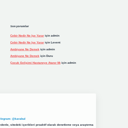
Son yorumlar
Cebir Nedir Ne Işe Yarar
için
admin
Cebir Nedir Ne Işe Yarar
için
Levent
Ambiyane Ne Demek
için
admin
Ambiyane Ne Demek
için
Duru
Çocuk Gelişimi Hastaneye Atanır Mı
için
admin
elegram: @karabul
denle, sitedeki içerikleri proaktif olarak denetleme veya araştırma