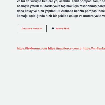
ve bu da sürüşte frenlere yol açabilir. Yakıt pompası tamir ed
basınçta yeterli miktarda yakıt taşımak için tasarlanmış par
daha kolay ve hızlı yapılabilir. Arabada benzin pompası nere
kontağı açıldığında hızlı bir şekilde çalışır ve motora yakı
Benzin
Devamını okuyun
Yorum Bırak
Pompası
Arızası
Nasıl
Giderilir
https://lekforum.com
https://naviforce.com.tr
https://mrflan