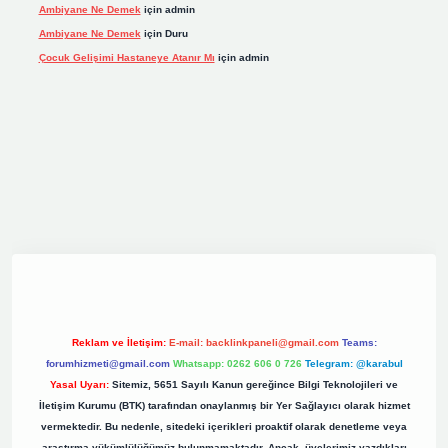
Ambiyane Ne Demek
için
admin
Ambiyane Ne Demek
için
Duru
Çocuk Gelişimi Hastaneye Atanır Mı
için
admin
iş
elexbett.net
tulipbetgiris.org
Reklam ve İletişim:
E-mail:
backlinkpaneli@gmail.com
Teams:
forumhizmeti@gmail.com
Whatsapp: 0262 606 0 726
Telegram: @karabul
Yasal Uyarı:
Sitemiz, 5651 Sayılı Kanun gereğince Bilgi Teknolojileri ve
İletişim Kurumu (BTK) tarafından onaylanmış bir Yer Sağlayıcı olarak hizmet
vermektedir. Bu nedenle, sitedeki içerikleri proaktif olarak denetleme veya
araştırma yükümlülüğümüz bulunmamaktadır. Ancak, üyelerimiz yazdıkları