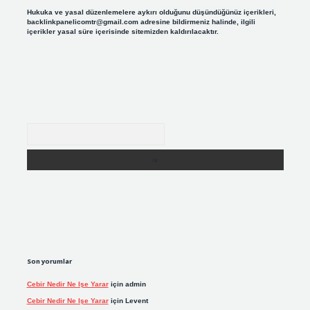
Hukuka ve yasal düzenlemelere aykırı olduğunu düşündüğünüz içerikleri,
backlinkpanelicomtr@gmail.com
adresine bildirmeniz halinde, ilgili
içerikler yasal süre içerisinde sitemizden kaldırılacaktır.
Arama
Son yorumlar
Cebir Nedir Ne Işe Yarar
için
admin
Cebir Nedir Ne Işe Yarar
için
Levent