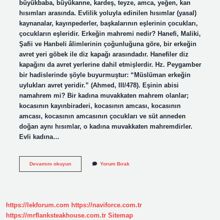
büyükbaba, büyükanne, kardeş, teyze, amca, yeğen, kan
hısımları arasında. Evlilik yoluyla edinilen hısımlar (yasal)
kaynanalar, kayınpederler, başkalarının eşlerinin çocukları,
çocukların eşleridir. Erkeğin mahremi nedir? Hanefi, Maliki,
Şafii ve Hanbeli âlimlerinin çoğunluğuna göre, bir erkeğin
avret yeri göbek ile diz kapağı arasındadır. Hanefiler diz
kapağını da avret yerlerine dahil etmişlerdir. Hz. Peygamber
bir hadislerinde şöyle buyurmuştur: “Müslüman erkeğin
uylukları avret yeridir.” (Ahmed, III/478). Eşinin abisi
namahrem mi? Bir kadına muvakkaten mahrem olanlar;
kocasının kayınbiraderi, kocasının amcası, kocasının
amcası, kocasının amcasının çocukları ve süt anneden
doğan aynı hısımlar, o kadına muvakkaten mahremdirler.
Evli kadına…
Erkeğin
Devamını okuyun
Yorum Bırak
Mahremi
Kimlerdir
https://lekforum.com
https://naviforce.com.tr
https://mrflanksteakhouse.com.tr
Sitemap