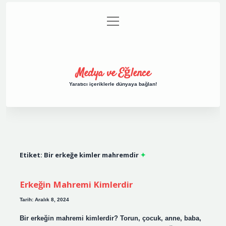
menüyü
Anasayfa
Gizlilik Politikası
Yasal Uyarı
aç
Hakkımızda
Medya ve Eğlence
Yaratıcı içeriklerle dünyaya bağlan!
Etiket:
Bir erkeğe kimler mahremdir
Erkeğin Mahremi Kimlerdir
Tarih: Aralık 8, 2024
Bir erkeğin mahremi kimlerdir? Torun, çocuk, anne, baba,