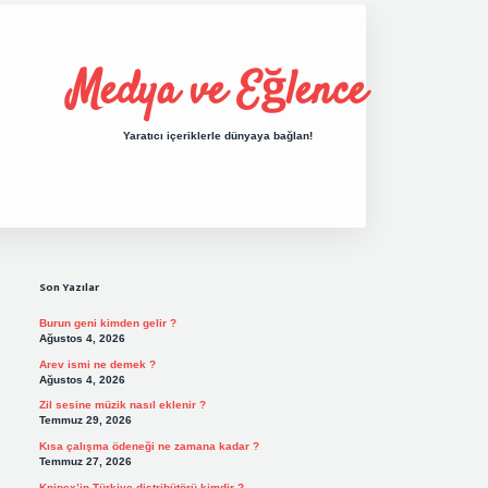
Medya ve Eğlence
Yaratıcı içeriklerle dünyaya bağlan!
Sidebar
grand opera bet giriş
elexbett.net
tulipbe
Son Yazılar
Burun geni kimden gelir ?
Ağustos 4, 2026
Arev ismi ne demek ?
Ağustos 4, 2026
Zil sesine müzik nasıl eklenir ?
Temmuz 29, 2026
Kısa çalışma ödeneği ne zamana kadar ?
Temmuz 27, 2026
Knipex’in Türkiye distribütörü kimdir ?