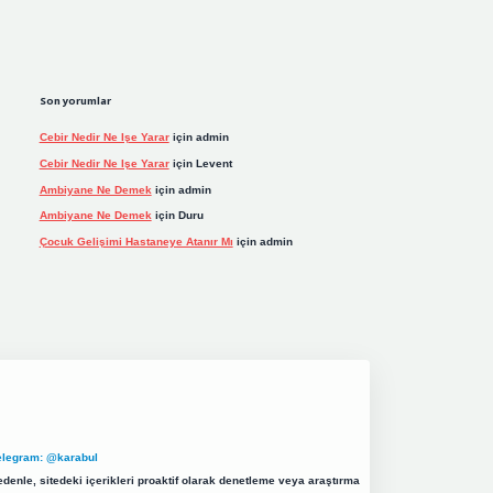
Son yorumlar
Cebir Nedir Ne Işe Yarar
için
admin
Cebir Nedir Ne Işe Yarar
için
Levent
Ambiyane Ne Demek
için
admin
Ambiyane Ne Demek
için
Duru
Çocuk Gelişimi Hastaneye Atanır Mı
için
admin
elegram: @karabul
denle, sitedeki içerikleri proaktif olarak denetleme veya araştırma