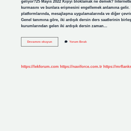
geliyor?25 Mayıs 2022 Kişiyi bloklamak ne demek? İnternette “
kurmasını ve bunlara erişmesini engellemek anlamına gelir. B
platformlarında, mesajlaşma uygulamalarında ve diğer çev
Genel tanımına göre, iki ardışık dersin ders saatlerinin birle
kurumlarından gelen iki ardışık dersin zaman…
Blok
Devamını okuyun
Yorum Bırak
Etmek
Ne
Demek
https://lekforum.com
https://naviforce.com.tr
https://mrflan