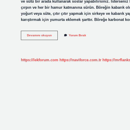
ve sütü bir arada kullanarak soslar yapabilirsiniz. İsterseniz 
çırpın ve her bir hamur katmanına sürün. Böreğin kabarık o
yoğurt veya süte, çıtır çıtır yapmak için sirkeye ve kabarık
karıştırmak için yumurta eklemek şarttır. Böreğe karbonat k
Börek
Devamını okuyun
Yorum Bırak
Sosuna
Kabartma
Tozu
Konulur
Mu
https://lekforum.com
https://naviforce.com.tr
https://mrflan