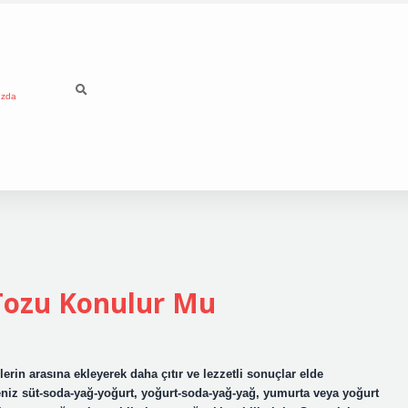
ızda
Tozu Konulur Mu
erin arasına ekleyerek daha çıtır ve lezzetli sonuçlar elde
eniz süt-soda-yağ-yoğurt, yoğurt-soda-yağ-yağ, yumurta veya yoğurt