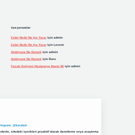
Son yorumlar
Cebir Nedir Ne Işe Yarar
için
admin
Cebir Nedir Ne Işe Yarar
için
Levent
Ambiyane Ne Demek
için
admin
Ambiyane Ne Demek
için
Duru
Çocuk Gelişimi Hastaneye Atanır Mı
için
admin
elegram: @karabul
denle, sitedeki içerikleri proaktif olarak denetleme veya araştırma