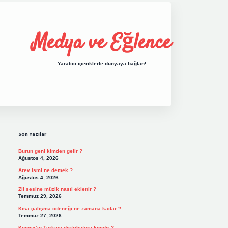
Medya ve Eğlence
Yaratıcı içeriklerle dünyaya bağlan!
Sidebar
grand opera bet giriş
elexbett.net
tulipbe
Son Yazılar
Burun geni kimden gelir ?
Ağustos 4, 2026
Arev ismi ne demek ?
Ağustos 4, 2026
Zil sesine müzik nasıl eklenir ?
Temmuz 29, 2026
Kısa çalışma ödeneği ne zamana kadar ?
Temmuz 27, 2026
Knipex’in Türkiye distribütörü kimdir ?