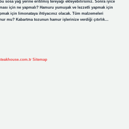
bu sosa yağ yerine eritilmiş tereyağı ekleyebilirsiniz. Sonra iyice
lması için ne yapmalı? Hamuru yumuşak ve lezzetli yapmak için
 yapmak için limonataya ihtiyacınız olacak. Tüm malzemeleri
onur mu? Kabartma tozunun hamur işlerinize verdiği çıtırlık…
ksteakhouse.com.tr
Sitemap