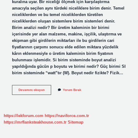
kuralına uyar. Bir niceliği ölçmek için karşılaştırma
amacıyla seçilen aynı türdeki niceliklere birim denir. Temel
niceliklerden ve bu temel niceliklerden türetilen
niceliklerden oluşan sistemlere birim sistemleri denir.
Birim analizi nedir? Bir üretim kaleminin bir birimi
içerisinde yer alan malzeme, makine, işçilik, ulaştırma ve
ekipman gibi girdilerin miktarları ile bu girdilerin cari
fiyatlarının çarpımı sonucu elde edilen miktara yüzdelik
kârın eklenmesiyle o üretim kaleminin birim fiyatının
bulunması işlemidir. Si birim sisteminde boyut analizi
yapıldığında gücün p boyutu ve birimi nedir? Güç birimi SI
birim sisteminde “watt”tır (W). Boyut nedir fizikte? Fizik…
Boyut
Devamını okuyun
Yorum Bırak
Birim
Analizi
Nedir
https://lekforum.com
https://naviforce.com.tr
https://mrflanksteakhouse.com.tr
Sitemap