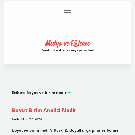
menüyü
Anasayfa
Gizlilik Politikası
Yasal Uyarı
aç
Hakkımızda
Medya ve Eğlence
Yaratıcı içeriklerle dünyaya bağlan!
Etiket:
Boyut ve birim nedir
Boyut Birim Analizi Nedir
Tarih: Ekim 27, 2024
Boyut ve birim nedir? Kural 2: Boyutlar çarpma ve bölme