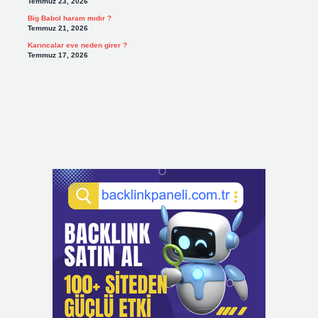
Temmuz 23, 2026
Big Babol haram mıdır ?
Temmuz 21, 2026
Karıncalar eve neden girer ?
Temmuz 17, 2026