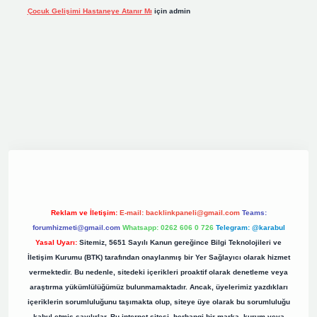
Çocuk Gelişimi Hastaneye Atanır Mı
için
admin
iş
elexbett.net
tulipbetgiris.org
Reklam ve İletişim:
E-mail:
backlinkpaneli@gmail.com
Teams:
forumhizmeti@gmail.com
Whatsapp: 0262 606 0 726
Telegram: @karabul
Yasal Uyarı:
Sitemiz, 5651 Sayılı Kanun gereğince Bilgi Teknolojileri ve
İletişim Kurumu (BTK) tarafından onaylanmış bir Yer Sağlayıcı olarak hizmet
vermektedir. Bu nedenle, sitedeki içerikleri proaktif olarak denetleme veya
araştırma yükümlülüğümüz bulunmamaktadır. Ancak, üyelerimiz yazdıkları
içeriklerin sorumluluğunu taşımakta olup, siteye üye olarak bu sorumluluğu
kabul etmiş sayılırlar. Bu internet sitesi, herhangi bir marka, kurum veya