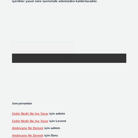
içerikler yasal süre içerisinde sitemizden kaldırılacaktır.
Arama
Son yorumlar
Cebir Nedir Ne Işe Yarar
için
admin
Cebir Nedir Ne Işe Yarar
için
Levent
Ambiyane Ne Demek
için
admin
Ambiyane Ne Demek
için
Duru