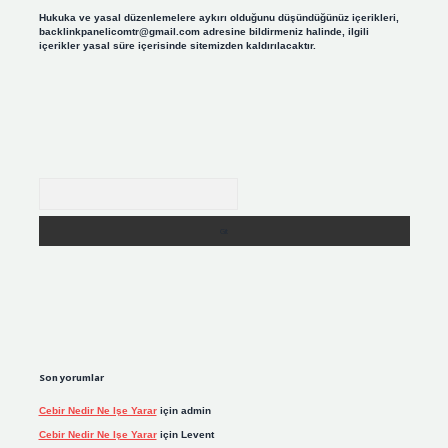
Hukuka ve yasal düzenlemelere aykırı olduğunu düşündüğünüz içerikleri,
backlinkpanelicomtr@gmail.com
adresine bildirmeniz halinde, ilgili
içerikler yasal süre içerisinde sitemizden kaldırılacaktır.
Arama
Son yorumlar
Cebir Nedir Ne Işe Yarar
için
admin
Cebir Nedir Ne Işe Yarar
için
Levent