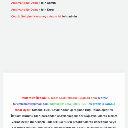
Ambiyane Ne Demek
için
admin
Ambiyane Ne Demek
için
Duru
Çocuk Gelişimi Hastaneye Atanır Mı
için
admin
org
Reklam ve İletişim:
E-mail:
backlinkpaneli@gmail.com
Teams:
forumhizmeti@gmail.com
Whatsapp: 0262 606 0 726
Telegram: @karabul
Yasal Uyarı:
Sitemiz, 5651 Sayılı Kanun gereğince Bilgi Teknolojileri ve
İletişim Kurumu (BTK) tarafından onaylanmış bir Yer Sağlayıcı olarak hizmet
vermektedir. Bu nedenle, sitedeki içerikleri proaktif olarak denetleme veya
araştırma yükümlülüğümüz bulunmamaktadır. Ancak, üyelerimiz yazdıkları