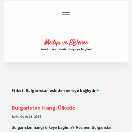
menüyü
Anasayfa
Gizlilik Politikası
Yasal Uyarı
aç
Hakkımızda
Medya ve Eğlence
Yaratıcı içeriklerle dünyaya bağlan!
Etiket:
Bulgaristan eskiden nereye bağlıydı
Bulgaristan Hangi Ülkede
Tarih: Ocak 16, 2025
Bulgaristan hangi ülkeye bağlıdır? Resmen Bulgaristan