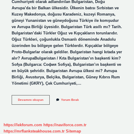
Cumhuriyeti olarak adlandırılan Bulgaristan, Doğu
Avrupa’da bir Balkan ülkesidir. Ülkenin batısı Sırbistan ve
Kuzey Makedonya, doğusu Karadeniz, kuzeyi Romanya,
güneyi Yunanistan ve güneydoğusu Türkiye ile komşudur
ve Avrupa Birliği üyesidir. Bulgaristan Türk asıllı mı? Tarih.
Bulgaristan’daki Türkler Oğuz ve Kıpçakların torunlarıdır.
Oğuz Türkleri, çoğunlukla Osmanlı döneminde Anadolu
üzerinden bu bölgeye gelen Türklerdir. Kıpçaklar bölgeye
Proto-Bulgarlar olarak geldiler. Bulgaristan hangi kıtada yer
alır? AvrupaBulgaristan / Kıta Bulgaristan’ın başkenti kim?
Sofya (Bulgarca: София Sofiya), Bulgaristan’ın başkenti ve
en büyük şehridir. Bulgaristan Avrupa ülkesi mi? Avrupa
Birliği, Avusturya, Belçika, Bulgaristan, Güney Kıbrıs Rum
Yönetimi (GKRY), Çek Cumhuriyeti,…
Bulgaristan
Devamını okuyun
Yorum Bırak
Hangi
Ülkede
https://lekforum.com
https://naviforce.com.tr
https://mrflanksteakhouse.com.tr
Sitemap