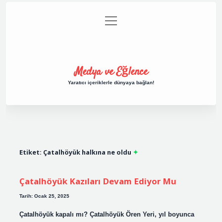
menüyü
Anasayfa
Gizlilik Politikası
Yasal Uyarı
aç
Hakkımızda
Medya ve Eğlence
Yaratıcı içeriklerle dünyaya bağlan!
Etiket:
Çatalhöyük halkına ne oldu
Çatalhöyük Kazıları Devam Ediyor Mu
Tarih: Ocak 25, 2025
Çatalhöyük kapalı mı? Çatalhöyük Ören Yeri, yıl boyunca