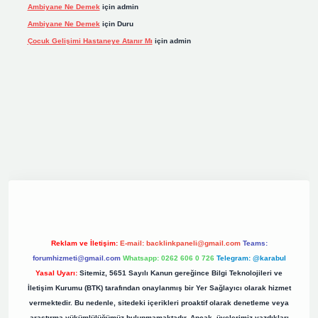
Ambiyane Ne Demek
için
admin
Ambiyane Ne Demek
için
Duru
Çocuk Gelişimi Hastaneye Atanır Mı
için
admin
is.org
Reklam ve İletişim:
E-mail:
backlinkpaneli@gmail.com
Teams:
forumhizmeti@gmail.com
Whatsapp: 0262 606 0 726
Telegram: @karabul
Yasal Uyarı:
Sitemiz, 5651 Sayılı Kanun gereğince Bilgi Teknolojileri ve
İletişim Kurumu (BTK) tarafından onaylanmış bir Yer Sağlayıcı olarak hizmet
vermektedir. Bu nedenle, sitedeki içerikleri proaktif olarak denetleme veya
araştırma yükümlülüğümüz bulunmamaktadır. Ancak, üyelerimiz yazdıkları