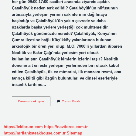
her gün 09:00-17:00 saatleri arasında ziyarete açıktır.
Çatalhöyük neden terk edildi? Çatalhöyük’ün nüfusunun
artmasıyla yerleşim yerinin sakinlerinin dağılmaya
başladığı ve Çatalhöyük’ün yakın çevrede ve daha
uzaklarda başka yerlere yerleştiği çok muhtemeldir.
Çatalhöyük günümüzde nerede? Çatalhöyük, Konya’nın
Çumra ilçesine bağlı Küçükköy yakınlarında bulunan
arkeolojik bir ören yeri olup, M.Ö. 7000’li yıllardan itibaren
Neolitik ve Bakır Çağı’nda yerleşim yeri olarak
kullanılmıştır. Çatalhöyük kimlerin izlerini taşır? Neolitik
döneme ait en eski yerleşim yerlerinden biri olarak kabul
edilen Çatalhöyük, ilk ev mimarisi, ilk manzara resmi, ana
tanrıça kültü gibi özgün buluntuları ve dinsel eserleriyle
insanlık tarihine…
Çatalhöyük
Devamını okuyun
Yorum Bırak
Kazıları
Devam
Ediyor
Mu
https://lekforum.com
https://naviforce.com.tr
https://mrflanksteakhouse.com.tr
Sitemap