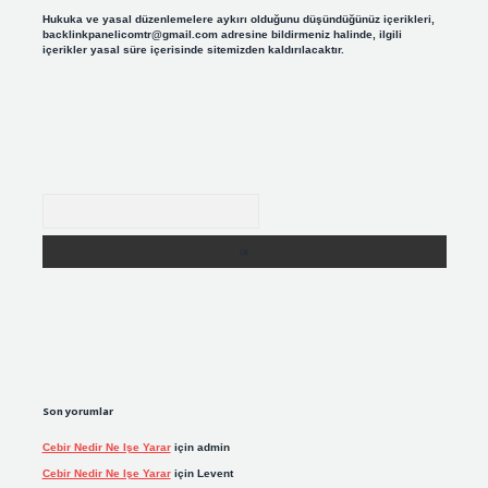
Hukuka ve yasal düzenlemelere aykırı olduğunu düşündüğünüz içerikleri,
backlinkpanelicomtr@gmail.com
adresine bildirmeniz halinde, ilgili
içerikler yasal süre içerisinde sitemizden kaldırılacaktır.
Arama
Son yorumlar
Cebir Nedir Ne Işe Yarar
için
admin
Cebir Nedir Ne Işe Yarar
için
Levent