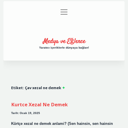
menüyü
Anasayfa
Gizlilik Politikası
Yasal Uyarı
aç
Hakkımızda
Medya ve Eğlence
Yaratıcı içeriklerle dünyaya bağlan!
Etiket:
Çav xezal ne demek
Kurtce Xezal Ne Demek
Tarih: Ocak 19, 2025
Kürtçe xezal ne demek anlami? (Sen hainsin, sen hainsin