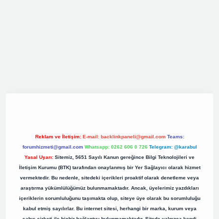
iş
elexbett.net
tulipbetgiris.org
Reklam ve İletişim:
E-mail:
backlinkpaneli@gmail.com
Teams:
forumhizmeti@gmail.com
Whatsapp: 0262 606 0 726
Telegram: @karabul
Yasal Uyarı:
Sitemiz, 5651 Sayılı Kanun gereğince Bilgi Teknolojileri ve
İletişim Kurumu (BTK) tarafından onaylanmış bir Yer Sağlayıcı olarak hizmet
vermektedir. Bu nedenle, sitedeki içerikleri proaktif olarak denetleme veya
araştırma yükümlülüğümüz bulunmamaktadır. Ancak, üyelerimiz yazdıkları
içeriklerin sorumluluğunu taşımakta olup, siteye üye olarak bu sorumluluğu
kabul etmiş sayılırlar. Bu internet sitesi, herhangi bir marka, kurum veya
şahıs şirketi ile hiçbir bağlantısı bulunmamaktadır. Sitede yalnızca kendi