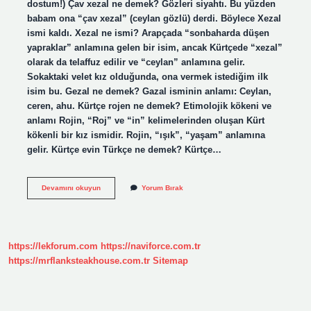
dostum!) Çav xezal ne demek? Gözleri siyahtı. Bu yüzden
babam ona “çav xezal” (ceylan gözlü) derdi. Böylece Xezal
ismi kaldı. Xezal ne ismi? Arapçada “sonbaharda düşen
yapraklar” anlamına gelen bir isim, ancak Kürtçede “xezal”
olarak da telaffuz edilir ve “ceylan” anlamına gelir.
Sokaktaki velet kız olduğunda, ona vermek istediğim ilk
isim bu. Gezal ne demek? Gazal isminin anlamı: Ceylan,
ceren, ahu. Kürtçe rojen ne demek? Etimolojik kökeni ve
anlamı Rojin, “Roj” ve “in” kelimelerinden oluşan Kürt
kökenli bir kız ismidir. Rojin, “ışık”, “yaşam” anlamına
gelir. Kürtçe evin Türkçe ne demek? Kürtçe…
Kurtce
Devamını okuyun
Yorum Bırak
Xezal
Ne
Demek
https://lekforum.com
https://naviforce.com.tr
https://mrflanksteakhouse.com.tr
Sitemap