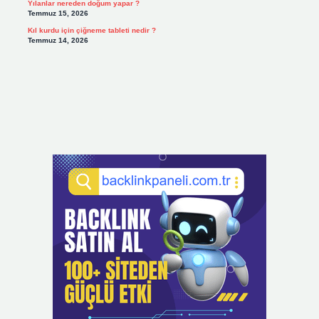
Yılanlar nereden doğum yapar ?
Temmuz 15, 2026
Kıl kurdu için çiğneme tableti nedir ?
Temmuz 14, 2026