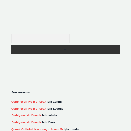
Arama
Son yorumlar
Cebir Nedir Ne Işe Yarar
için
admin
Cebir Nedir Ne Işe Yarar
için
Levent
Ambiyane Ne Demek
için
admin
Ambiyane Ne Demek
için
Duru
Çocuk Gelişimi Hastaneye Atanır Mı
için
admin