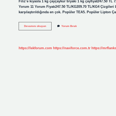
Filiz’e kıyasla 1 kg çayçaykur tiryaki 1 kg çayfiyat247.50 TL
Yorum 11 Yorum Fiyatı247.50 TL/KG209.70 TL/KG4 Çizgileri Li
karşılaştırıldığında en çok. Popüler TEA5. Popüler Lipton 
Çay
Devamını okuyun
Yorum Bırak
Fiyatları
Kaç
Lira
Oldu
https://lekforum.com
https://naviforce.com.tr
https://mrflan