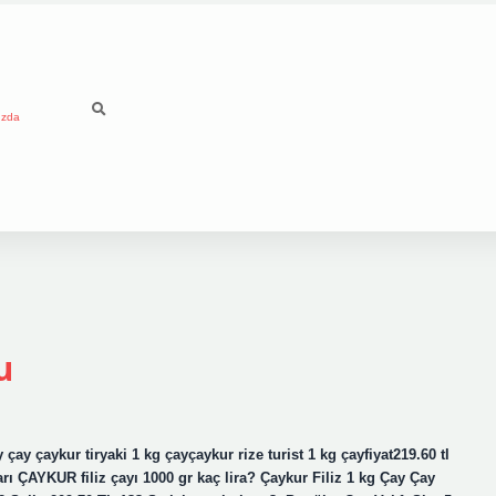
ızda
u
çay çaykur tiryaki 1 kg çayçaykur rize turist 1 kg çayfiyat219.60 tl
arı ÇAYKUR filiz çayı 1000 gr kaç lira? Çaykur Filiz 1 kg Çay Çay