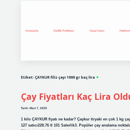
Anasayfa
Gizlilik Politikası
Yasal Uyarı
Hakkım
Etiket:
ÇAYKUR filiz çayı 1000 gr kaç lira
Çay Fiyatları Kaç Lira Old
Tarih: Mart 7, 2025
1 kilo ÇAYKUR fiyatı ne kadar? Çaykur tiryaki en çok 1 kg çay 
127 satıcı228.76 tl 101 Salerlik3. Popüler çay analama noktal