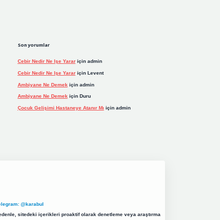
Son yorumlar
Cebir Nedir Ne Işe Yarar
için
admin
Cebir Nedir Ne Işe Yarar
için
Levent
Ambiyane Ne Demek
için
admin
Ambiyane Ne Demek
için
Duru
Çocuk Gelişimi Hastaneye Atanır Mı
için
admin
elegram: @karabul
denle, sitedeki içerikleri proaktif olarak denetleme veya araştırma