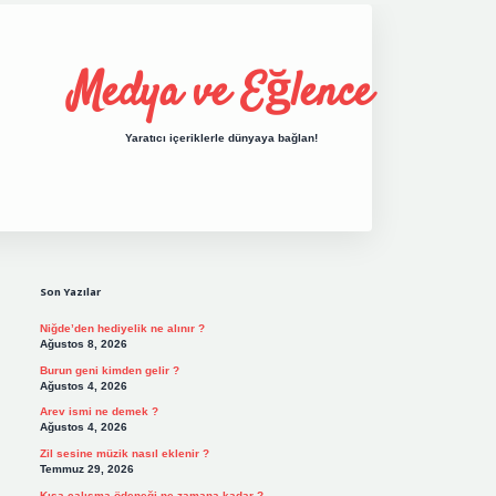
Medya ve Eğlence
Yaratıcı içeriklerle dünyaya bağlan!
Sidebar
grand opera bet giriş
elexbett.net
tulipbe
Son Yazılar
Niğde’den hediyelik ne alınır ?
Ağustos 8, 2026
Burun geni kimden gelir ?
Ağustos 4, 2026
Arev ismi ne demek ?
Ağustos 4, 2026
Zil sesine müzik nasıl eklenir ?
Temmuz 29, 2026
Kısa çalışma ödeneği ne zamana kadar ?