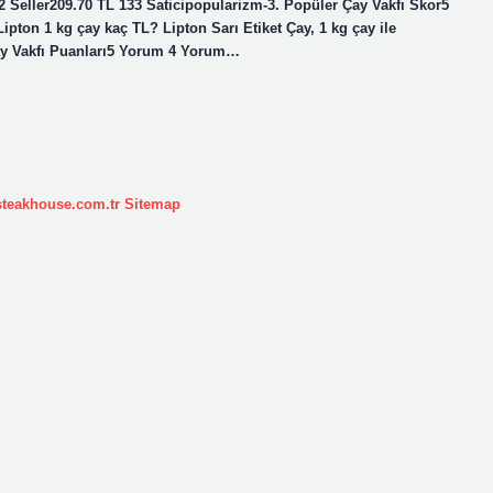
 72 Seller209.70 TL 133 Saticipopularizm-3. Popüler Çay Vakfı Skor5
pton 1 kg çay kaç TL? Lipton Sarı Etiket Çay, 1 kg çay ile
Çay Vakfı Puanları5 Yorum 4 Yorum…
ksteakhouse.com.tr
Sitemap