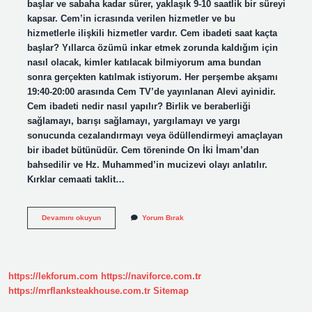
başlar ve sabaha kadar sürer, yaklaşık 9-10 saatlik bir süreyi
kapsar. Cem’in icrasında verilen hizmetler ve bu
hizmetlerle ilişkili hizmetler vardır. Cem ibadeti saat kaçta
başlar? Yıllarca özümü inkar etmek zorunda kaldığım için
nasıl olacak, kimler katılacak bilmiyorum ama bundan
sonra gerçekten katılmak istiyorum. Her perşembe akşamı
19:40-20:00 arasında Cem TV’de yayınlanan Alevi ayinidir.
Cem ibadeti nedir nasıl yapılır? Birlik ve beraberliği
sağlamayı, barışı sağlamayı, yargılamayı ve yargı
sonucunda cezalandırmayı veya ödüllendirmeyi amaçlayan
bir ibadet bütünüdür. Cem töreninde On İki İmam’dan
bahsedilir ve Hz. Muhammed’in mucizevi olayı anlatılır.
Kırklar cemaati taklit…
Cem
Devamını okuyun
Yorum Bırak
Ibadeti
Ne
Kadar
Sürer
https://lekforum.com
https://naviforce.com.tr
https://mrflanksteakhouse.com.tr
Sitemap