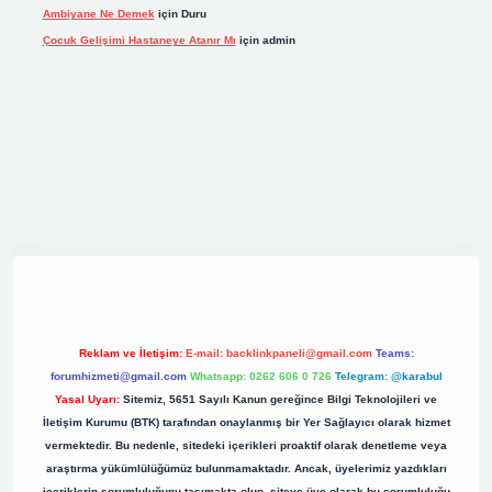
Ambiyane Ne Demek
için
Duru
Çocuk Gelişimi Hastaneye Atanır Mı
için
admin
iş
elexbett.net
tulipbetgiris.org
Reklam ve İletişim:
E-mail:
backlinkpaneli@gmail.com
Teams:
forumhizmeti@gmail.com
Whatsapp: 0262 606 0 726
Telegram: @karabul
Yasal Uyarı:
Sitemiz, 5651 Sayılı Kanun gereğince Bilgi Teknolojileri ve
İletişim Kurumu (BTK) tarafından onaylanmış bir Yer Sağlayıcı olarak hizmet
vermektedir. Bu nedenle, sitedeki içerikleri proaktif olarak denetleme veya
araştırma yükümlülüğümüz bulunmamaktadır. Ancak, üyelerimiz yazdıkları
içeriklerin sorumluluğunu taşımakta olup, siteye üye olarak bu sorumluluğu