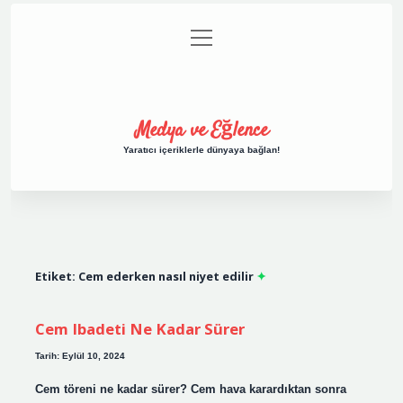
menüyü
Anasayfa
Gizlilik Politikası
Yasal Uyarı
aç
Hakkımızda
Medya ve Eğlence
Yaratıcı içeriklerle dünyaya bağlan!
Etiket:
Cem ederken nasıl niyet edilir
Cem Ibadeti Ne Kadar Sürer
Tarih: Eylül 10, 2024
Cem töreni ne kadar sürer? Cem hava karardıktan sonra