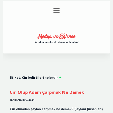
menüyü
Anasayfa
Gizlilik Politikası
Yasal Uyarı
aç
Hakkımızda
Medya ve Eğlence
Yaratıcı içeriklerle dünyaya bağlan!
Etiket:
Cin belirtileri nelerdir
Cin Olup Adam Çarpmak Ne Demek
Tarih: Aralık 6, 2024
Cin olmadan şeytan çarpmak ne demek? Şeytanı (insanları)