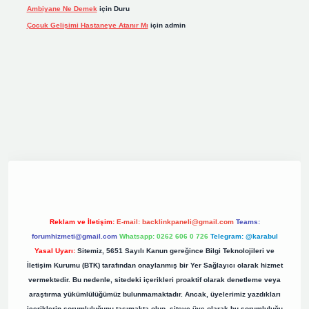
Ambiyane Ne Demek
için
Duru
Çocuk Gelişimi Hastaneye Atanır Mı
için
admin
iş
elexbett.net
tulipbetgiris.org
Reklam ve İletişim:
E-mail:
backlinkpaneli@gmail.com
Teams:
forumhizmeti@gmail.com
Whatsapp: 0262 606 0 726
Telegram: @karabul
Yasal Uyarı:
Sitemiz, 5651 Sayılı Kanun gereğince Bilgi Teknolojileri ve
İletişim Kurumu (BTK) tarafından onaylanmış bir Yer Sağlayıcı olarak hizmet
vermektedir. Bu nedenle, sitedeki içerikleri proaktif olarak denetleme veya
araştırma yükümlülüğümüz bulunmamaktadır. Ancak, üyelerimiz yazdıkları
içeriklerin sorumluluğunu taşımakta olup, siteye üye olarak bu sorumluluğu