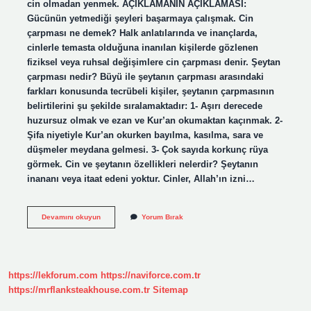
cin olmadan yenmek. AÇIKLAMANIN AÇIKLAMASI:
Gücünün yetmediği şeyleri başarmaya çalışmak. Cin
çarpması ne demek? Halk anlatılarında ve inançlarda,
cinlerle temasta olduğuna inanılan kişilerde gözlenen
fiziksel veya ruhsal değişimlere cin çarpması denir. Şeytan
çarpması nedir? Büyü ile şeytanın çarpması arasındaki
farkları konusunda tecrübeli kişiler, şeytanın çarpmasının
belirtilerini şu şekilde sıralamaktadır: 1- Aşırı derecede
huzursuz olmak ve ezan ve Kur’an okumaktan kaçınmak. 2-
Şifa niyetiyle Kur’an okurken bayılma, kasılma, sara ve
düşmeler meydana gelmesi. 3- Çok sayıda korkunç rüya
görmek. Cin ve şeytanın özellikleri nelerdir? Şeytanın
inananı veya itaat edeni yoktur. Cinler, Allah’ın izni…
Cin
Devamını okuyun
Yorum Bırak
Olup
Adam
Çarpmak
Ne
Demek
https://lekforum.com
https://naviforce.com.tr
https://mrflanksteakhouse.com.tr
Sitemap