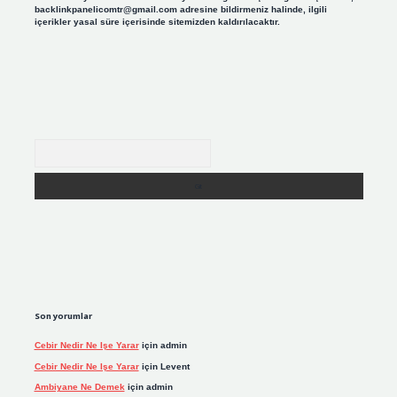
backlinkpanelicomtr@gmail.com
adresine bildirmeniz halinde, ilgili
içerikler yasal süre içerisinde sitemizden kaldırılacaktır.
Arama
Son yorumlar
Cebir Nedir Ne Işe Yarar
için
admin
Cebir Nedir Ne Işe Yarar
için
Levent
Ambiyane Ne Demek
için
admin