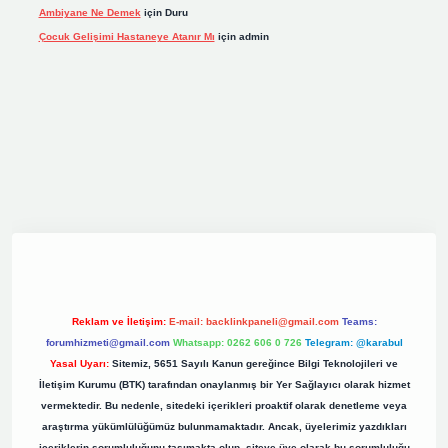
Ambiyane Ne Demek
için
Duru
Çocuk Gelişimi Hastaneye Atanır Mı
için
admin
ş
elexbett.net
tulipbetgiris.org
Reklam ve İletişim:
E-mail:
backlinkpaneli@gmail.com
Teams:
forumhizmeti@gmail.com
Whatsapp: 0262 606 0 726
Telegram: @karabul
Yasal Uyarı:
Sitemiz, 5651 Sayılı Kanun gereğince Bilgi Teknolojileri ve
İletişim Kurumu (BTK) tarafından onaylanmış bir Yer Sağlayıcı olarak hizmet
vermektedir. Bu nedenle, sitedeki içerikleri proaktif olarak denetleme veya
araştırma yükümlülüğümüz bulunmamaktadır. Ancak, üyelerimiz yazdıkları
içeriklerin sorumluluğunu taşımakta olup, siteye üye olarak bu sorumluluğu