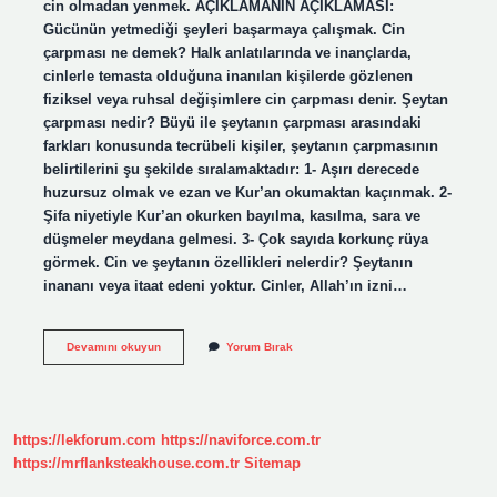
cin olmadan yenmek. AÇIKLAMANIN AÇIKLAMASI:
Gücünün yetmediği şeyleri başarmaya çalışmak. Cin
çarpması ne demek? Halk anlatılarında ve inançlarda,
cinlerle temasta olduğuna inanılan kişilerde gözlenen
fiziksel veya ruhsal değişimlere cin çarpması denir. Şeytan
çarpması nedir? Büyü ile şeytanın çarpması arasındaki
farkları konusunda tecrübeli kişiler, şeytanın çarpmasının
belirtilerini şu şekilde sıralamaktadır: 1- Aşırı derecede
huzursuz olmak ve ezan ve Kur’an okumaktan kaçınmak. 2-
Şifa niyetiyle Kur’an okurken bayılma, kasılma, sara ve
düşmeler meydana gelmesi. 3- Çok sayıda korkunç rüya
görmek. Cin ve şeytanın özellikleri nelerdir? Şeytanın
inananı veya itaat edeni yoktur. Cinler, Allah’ın izni…
Cin
Devamını okuyun
Yorum Bırak
Olup
Adam
Çarpmak
Ne
Demek
https://lekforum.com
https://naviforce.com.tr
https://mrflanksteakhouse.com.tr
Sitemap