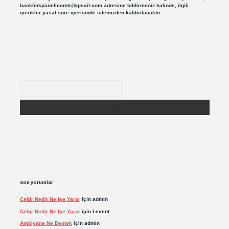
backlinkpanelicomtr@gmail.com
adresine bildirmeniz halinde, ilgili
içerikler yasal süre içerisinde sitemizden kaldırılacaktır.
Arama
Son yorumlar
Cebir Nedir Ne Işe Yarar
için
admin
Cebir Nedir Ne Işe Yarar
için
Levent
Ambiyane Ne Demek
için
admin