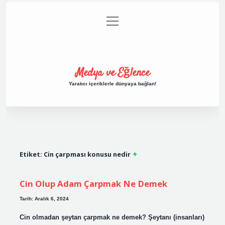
menüyü
Anasayfa
Gizlilik Politikası
Yasal Uyarı
aç
Hakkımızda
Medya ve Eğlence
Yaratıcı içeriklerle dünyaya bağlan!
Etiket:
Cin çarpması konusu nedir
Cin Olup Adam Çarpmak Ne Demek
Tarih: Aralık 6, 2024
Cin olmadan şeytan çarpmak ne demek? Şeytanı (insanları)