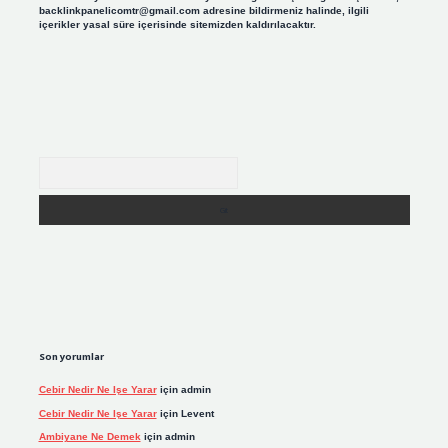
backlinkpanelicomtr@gmail.com
adresine bildirmeniz halinde, ilgili
içerikler yasal süre içerisinde sitemizden kaldırılacaktır.
Arama
Son yorumlar
Cebir Nedir Ne Işe Yarar
için
admin
Cebir Nedir Ne Işe Yarar
için
Levent
Ambiyane Ne Demek
için
admin