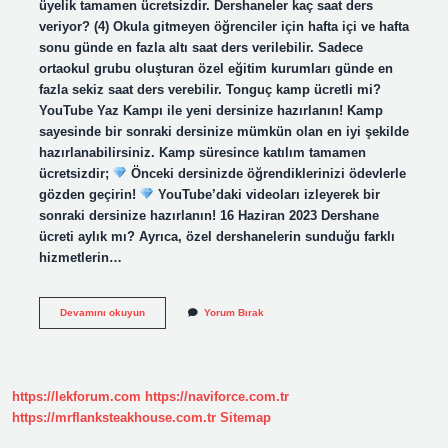
üyelik tamamen ücretsizdir. Dershaneler kaç saat ders
veriyor? (4) Okula gitmeyen öğrenciler için hafta içi ve hafta
sonu günde en fazla altı saat ders verilebilir. Sadece
ortaokul grubu oluşturan özel eğitim kurumları günde en
fazla sekiz saat ders verebilir. Tonguç kamp ücretli mi?
YouTube Yaz Kampı ile yeni dersinize hazırlanın! Kamp
sayesinde bir sonraki dersinize mümkün olan en iyi şekilde
hazırlanabilirsiniz. Kamp süresince katılım tamamen
ücretsizdir;
Önceki dersinizde öğrendiklerinizi ödevlerle
gözden geçirin!
YouTube’daki videoları izleyerek bir
sonraki dersinize hazırlanın! 16 Haziran 2023 Dershane
ücreti aylık mı? Ayrıca, özel dershanelerin sunduğu farklı
hizmetlerin…
Tonguç
Devamını okuyun
Yorum Bırak
Dershane
De
Ne
Var
https://lekforum.com
https://naviforce.com.tr
https://mrflanksteakhouse.com.tr
Sitemap