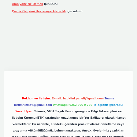
Ambiyane Ne Demek
için
Duru
Çocuk Gelişimi Hastaneye Atanır Mı
için
admin
iş
elexbett.net
tulipbetgiris.org
Reklam ve İletişim:
E-mail:
backlinkpaneli@gmail.com
Teams:
forumhizmeti@gmail.com
Whatsapp: 0262 606 0 726
Telegram: @karabul
Yasal Uyarı:
Sitemiz, 5651 Sayılı Kanun gereğince Bilgi Teknolojileri ve
İletişim Kurumu (BTK) tarafından onaylanmış bir Yer Sağlayıcı olarak hizmet
vermektedir. Bu nedenle, sitedeki içerikleri proaktif olarak denetleme veya
araştırma yükümlülüğümüz bulunmamaktadır. Ancak, üyelerimiz yazdıkları
içeriklerin sorumluluğunu taşımakta olup, siteye üye olarak bu sorumluluğu