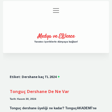
menüyü
Anasayfa
Gizlilik Politikası
Yasal Uyarı
aç
Hakkımızda
Medya ve Eğlence
Yaratıcı içeriklerle dünyaya bağlan!
Etiket:
Dershane kaç TL 2024
Tonguç Dershane De Ne Var
Tarih: Kasım 30, 2024
Tonguç dershane üyeliği ne kadar? TonguçAKADEMİ’ne