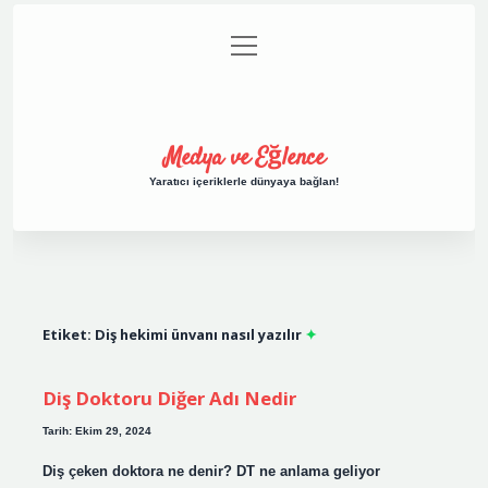
menüyü
Anasayfa
Gizlilik Politikası
Yasal Uyarı
aç
Hakkımızda
Medya ve Eğlence
Yaratıcı içeriklerle dünyaya bağlan!
Etiket:
Diş hekimi ünvanı nasıl yazılır
Diş Doktoru Diğer Adı Nedir
Tarih: Ekim 29, 2024
Diş çeken doktora ne denir? DT ne anlama geliyor