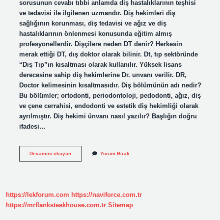
sorusunun cevabı tıbbi anlamda diş hastalıklarının teşhisi
ve tedavisi ile ilgilenen uzmandır. Diş hekimleri diş
sağlığının korunması, diş tedavisi ve ağız ve diş
hastalıklarının önlenmesi konusunda eğitim almış
profesyonellerdir. Dişçilere neden DT denir? Herkesin
merak ettiği DT, dış doktor olarak bilinir. Dt, tıp sektöründe
“Dış Tıp”ın kısaltması olarak kullanılır. Yüksek lisans
derecesine sahip diş hekimlerine Dr. unvanı verilir. DR,
Doctor kelimesinin kısaltmasıdır. Diş bölümünün adı nedir?
Bu bölümler; ortodonti, periodontoloji, pedodonti, ağız, diş
ve çene cerrahisi, endodonti ve estetik diş hekimliği olarak
ayrılmıştır. Diş hekimi ünvanı nasıl yazılır? Başlığın doğru
ifadesi…
Diş
Devamını okuyun
Yorum Bırak
Doktoru
Diğer
Adı
Nedir
https://lekforum.com
https://naviforce.com.tr
https://mrflanksteakhouse.com.tr
Sitemap