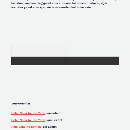
backlinkpanelicomtr@gmail.com
adresine bildirmeniz halinde, ilgili
içerikler yasal süre içerisinde sitemizden kaldırılacaktır.
Arama
Son yorumlar
Cebir Nedir Ne Işe Yarar
için
admin
Cebir Nedir Ne Işe Yarar
için
Levent
Ambiyane Ne Demek
için
admin