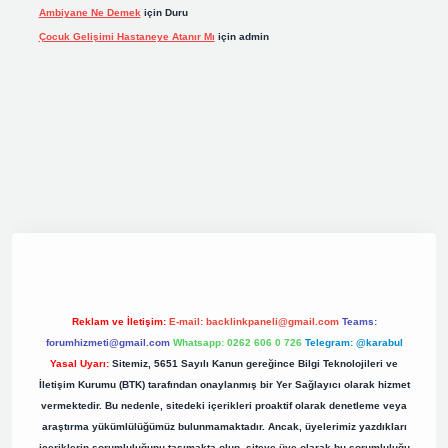
Ambiyane Ne Demek
için
Duru
Çocuk Gelişimi Hastaneye Atanır Mı
için
admin
riş
elexbett.net
tulipbetgiris.org
Reklam ve İletişim:
E-mail:
backlinkpaneli@gmail.com
Teams:
forumhizmeti@gmail.com
Whatsapp: 0262 606 0 726
Telegram: @karabul
Yasal Uyarı:
Sitemiz, 5651 Sayılı Kanun gereğince Bilgi Teknolojileri ve
İletişim Kurumu (BTK) tarafından onaylanmış bir Yer Sağlayıcı olarak hizmet
vermektedir. Bu nedenle, sitedeki içerikleri proaktif olarak denetleme veya
araştırma yükümlülüğümüz bulunmamaktadır. Ancak, üyelerimiz yazdıkları
içeriklerin sorumluluğunu taşımakta olup, siteye üye olarak bu sorumluluğu