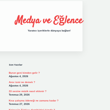
Medya ve Eğlence
Yaratıcı içeriklerle dünyaya bağlan!
Sidebar
grand opera bet giri
Son Yazılar
Burun geni kimden gelir ?
Ağustos 4, 2026
Arev ismi ne demek ?
Ağustos 4, 2026
Zil sesine müzik nasıl eklenir ?
Temmuz 29, 2026
Kısa çalışma ödeneği ne zamana kadar ?
Temmuz 27, 2026
Knipex’in Türkiye distribütörü kimdir ?