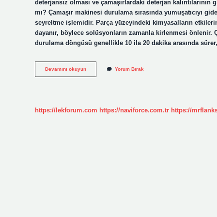
deterjansız olması ve çamaşırlardaki deterjan kalıntılarının
mı? Çamaşır makinesi durulama sırasında yumuşatıcıyı gider
seyreltme işlemidir. Parça yüzeyindeki kimyasalların etkileri
dayanır, böylece solüsyonların zamanla kirlenmesi önlenir
durulama döngüsü genellikle 10 ila 20 dakika arasında süre
Durulama
Devamını okuyun
Yorum Bırak
Programı
Ne
Işe
Yarar
https://lekforum.com
https://naviforce.com.tr
https://mrflan