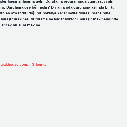
 giderilmesi anlamına gelir. Durulama programında yumuşatıcı alır
ir. Durulama özelliği nedir? Bir anlamda durulama aslında bir tür
nin en aza indirildiği bir noktaya kadar seyreltilmesi prensibine
. Çamaşır makinesi durulama ne kadar sürer? Çamaşır makinelerinde
r, ancak bu süre makine…
ksteakhouse.com.tr
Sitemap