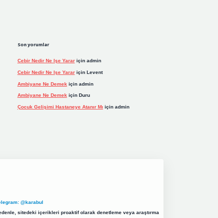
Son yorumlar
Cebir Nedir Ne Işe Yarar
için
admin
Cebir Nedir Ne Işe Yarar
için
Levent
Ambiyane Ne Demek
için
admin
Ambiyane Ne Demek
için
Duru
Çocuk Gelişimi Hastaneye Atanır Mı
için
admin
elegram: @karabul
denle, sitedeki içerikleri proaktif olarak denetleme veya araştırma