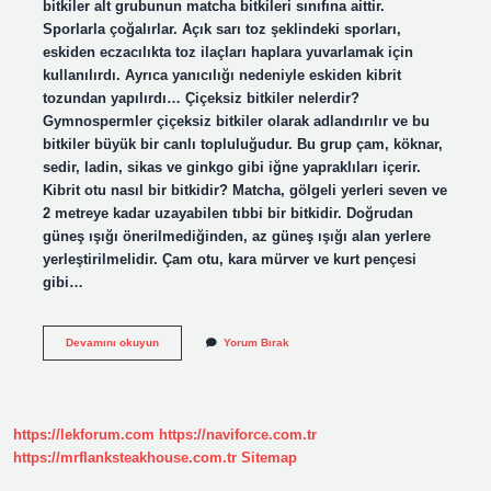
bitkiler alt grubunun matcha bitkileri sınıfına aittir.
Sporlarla çoğalırlar. Açık sarı toz şeklindeki sporları,
eskiden eczacılıkta toz ilaçları haplara yuvarlamak için
kullanılırdı. Ayrıca yanıcılığı nedeniyle eskiden kibrit
tozundan yapılırdı… Çiçeksiz bitkiler nelerdir?
Gymnospermler çiçeksiz bitkiler olarak adlandırılır ve bu
bitkiler büyük bir canlı topluluğudur. Bu grup çam, köknar,
sedir, ladin, sikas ve ginkgo gibi iğne yapraklıları içerir.
Kibrit otu nasıl bir bitkidir? Matcha, gölgeli yerleri seven ve
2 metreye kadar uzayabilen tıbbi bir bitkidir. Doğrudan
güneş ışığı önerilmediğinden, az güneş ışığı alan yerlere
yerleştirilmelidir. Çam otu, kara mürver ve kurt pençesi
gibi…
Kibrit
Devamını okuyun
Yorum Bırak
Otu
Çiçeksiz
Bir
Bitki
Mi
https://lekforum.com
https://naviforce.com.tr
https://mrflanksteakhouse.com.tr
Sitemap