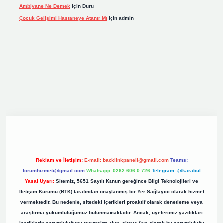
Ambiyane Ne Demek
için
Duru
Çocuk Gelişimi Hastaneye Atanır Mı
için
admin
org
Reklam ve İletişim:
E-mail:
backlinkpaneli@gmail.com
Teams:
forumhizmeti@gmail.com
Whatsapp: 0262 606 0 726
Telegram: @karabul
Yasal Uyarı:
Sitemiz, 5651 Sayılı Kanun gereğince Bilgi Teknolojileri ve
İletişim Kurumu (BTK) tarafından onaylanmış bir Yer Sağlayıcı olarak hizmet
vermektedir. Bu nedenle, sitedeki içerikleri proaktif olarak denetleme veya
araştırma yükümlülüğümüz bulunmamaktadır. Ancak, üyelerimiz yazdıkları
içeriklerin sorumluluğunu taşımakta olup, siteye üye olarak bu sorumluluğu