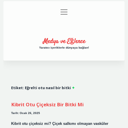
menüyü
Anasayfa
Gizlilik Politikası
Yasal Uyarı
aç
Hakkımızda
Medya ve Eğlence
Yaratıcı içeriklerle dünyaya bağlan!
Etiket:
Eğrelti otu nasıl bir bitki
Kibrit Otu Çiçeksiz Bir Bitki Mi
Tarih: Ocak 26, 2025
Kibrit otu çiçeksiz mi? Çiçek salkımı olmayan vasküler