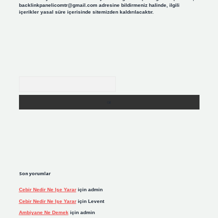
backlinkpanelicomtr@gmail.com
adresine bildirmeniz halinde, ilgili
içerikler yasal süre içerisinde sitemizden kaldırılacaktır.
Arama
Son yorumlar
Cebir Nedir Ne Işe Yarar
için
admin
Cebir Nedir Ne Işe Yarar
için
Levent
Ambiyane Ne Demek
için
admin