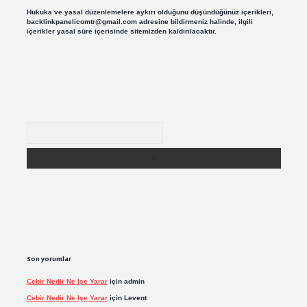
Hukuka ve yasal düzenlemelere aykırı olduğunu düşündüğünüz içerikleri,
backlinkpanelicomtr@gmail.com
adresine bildirmeniz halinde, ilgili
içerikler yasal süre içerisinde sitemizden kaldırılacaktır.
Arama
Son yorumlar
Cebir Nedir Ne Işe Yarar
için
admin
Cebir Nedir Ne Işe Yarar
için
Levent