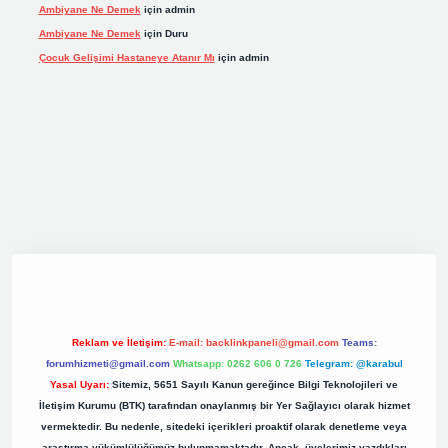
Ambiyane Ne Demek
için
admin
Ambiyane Ne Demek
için
Duru
Çocuk Gelişimi Hastaneye Atanır Mı
için
admin
iş
elexbett.net
tulipbetgiris.org
Reklam ve İletişim:
E-mail:
backlinkpaneli@gmail.com
Teams:
forumhizmeti@gmail.com
Whatsapp: 0262 606 0 726
Telegram: @karabul
Yasal Uyarı:
Sitemiz, 5651 Sayılı Kanun gereğince Bilgi Teknolojileri ve
İletişim Kurumu (BTK) tarafından onaylanmış bir Yer Sağlayıcı olarak hizmet
vermektedir. Bu nedenle, sitedeki içerikleri proaktif olarak denetleme veya
araştırma yükümlülüğümüz bulunmamaktadır. Ancak, üyelerimiz yazdıkları