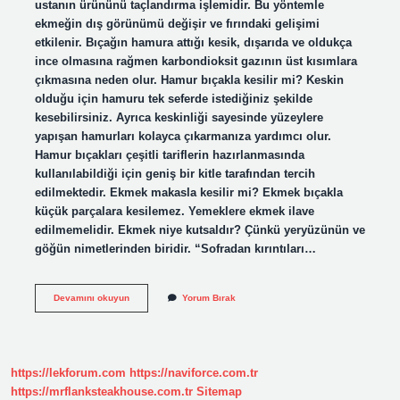
ustanın ürününü taçlandırma işlemidir. Bu yöntemle
ekmeğin dış görünümü değişir ve fırındaki gelişimi
etkilenir. Bıçağın hamura attığı kesik, dışarıda ve oldukça
ince olmasına rağmen karbondioksit gazının üst kısımlara
çıkmasına neden olur. Hamur bıçakla kesilir mi? Keskin
olduğu için hamuru tek seferde istediğiniz şekilde
kesebilirsiniz. Ayrıca keskinliği sayesinde yüzeylere
yapışan hamurları kolayca çıkarmanıza yardımcı olur.
Hamur bıçakları çeşitli tariflerin hazırlanmasında
kullanılabildiği için geniş bir kitle tarafından tercih
edilmektedir. Ekmek makasla kesilir mi? Ekmek bıçakla
küçük parçalara kesilemez. Yemeklere ekmek ilave
edilmemelidir. Ekmek niye kutsaldır? Çünkü yeryüzünün ve
göğün nimetlerinden biridir. “Sofradan kırıntıları…
Ekmek
Devamını okuyun
Yorum Bırak
Neden
Bıçakla
Kesilmez
https://lekforum.com
https://naviforce.com.tr
https://mrflanksteakhouse.com.tr
Sitemap