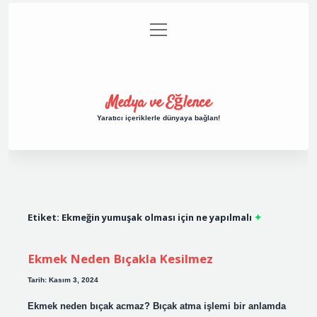
menüyü
Anasayfa
Gizlilik Politikası
Yasal Uyarı
aç
Hakkımızda
Medya ve Eğlence
Yaratıcı içeriklerle dünyaya bağlan!
Etiket:
Ekmeğin yumuşak olması için ne yapılmalı
Ekmek Neden Bıçakla Kesilmez
Tarih: Kasım 3, 2024
Ekmek neden bıçak acmaz? Bıçak atma işlemi bir anlamda