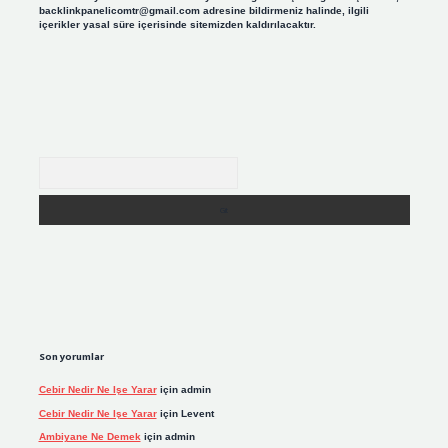
backlinkpanelicomtr@gmail.com
adresine bildirmeniz halinde, ilgili
içerikler yasal süre içerisinde sitemizden kaldırılacaktır.
Arama
Son yorumlar
Cebir Nedir Ne Işe Yarar
için
admin
Cebir Nedir Ne Işe Yarar
için
Levent
Ambiyane Ne Demek
için
admin