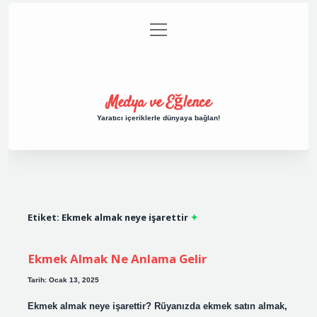
menüyü
Anasayfa
Gizlilik Politikası
Yasal Uyarı
aç
Hakkımızda
Medya ve Eğlence
Yaratıcı içeriklerle dünyaya bağlan!
Etiket:
Ekmek almak neye işarettir
Ekmek Almak Ne Anlama Gelir
Tarih: Ocak 13, 2025
Ekmek almak neye işarettir? Rüyanızda ekmek satın almak,