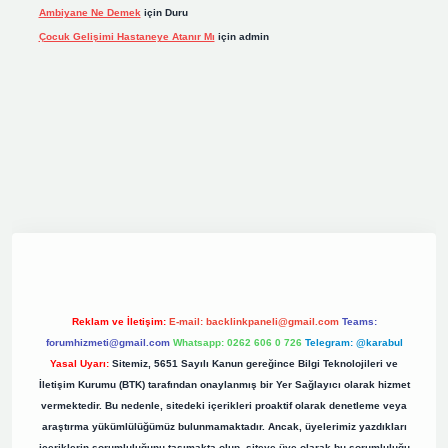
Ambiyane Ne Demek
için
Duru
Çocuk Gelişimi Hastaneye Atanır Mı
için
admin
iş
elexbett.net
tulipbetgiris.org
Reklam ve İletişim:
E-mail:
backlinkpaneli@gmail.com
Teams:
forumhizmeti@gmail.com
Whatsapp: 0262 606 0 726
Telegram: @karabul
Yasal Uyarı:
Sitemiz, 5651 Sayılı Kanun gereğince Bilgi Teknolojileri ve
İletişim Kurumu (BTK) tarafından onaylanmış bir Yer Sağlayıcı olarak hizmet
vermektedir. Bu nedenle, sitedeki içerikleri proaktif olarak denetleme veya
araştırma yükümlülüğümüz bulunmamaktadır. Ancak, üyelerimiz yazdıkları
içeriklerin sorumluluğunu taşımakta olup, siteye üye olarak bu sorumluluğu