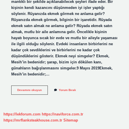
mantıklı bir şekilde açıklanabilecek şeyleri ifade eder. Bir
kişinin kendi kazancını düşünmeden iyi işler yaptığı
söylenir. Rüyanızda ekmek görmek ne anlama gelir?
Rüyanızda ekmek görmek, bilginin bir işaretidir. Rüyada
ekmek satın almak ne anlama gelir? Rüyada ekmek satın
almak, mutlu bir aile anlamına gelir. Öncelikle kişinin
hayatı boyunca sıcak bir evde ve mutlu bir aileyle yaşaması
ile ilgili olduğu söylenir. Evdeki insanların birbirlerini ne
kadar çok sevdiklerini ve birbirlerini ne kadar çok
düşündüklerini gösterir. Ekmek neyi simgeler? Ekmek,
Mesih’in bedenidir; şarap, bizim için dökülen kanı,
günahların bağışlanmasını simgeler.9 Mayıs 2019Ekmek,
Mesih’in bedenidir;…
Ekmek
Devamını okuyun
Yorum Bırak
Almak
Ne
Anlama
Gelir
https://lekforum.com
https://naviforce.com.tr
https://mrflanksteakhouse.com.tr
Sitemap