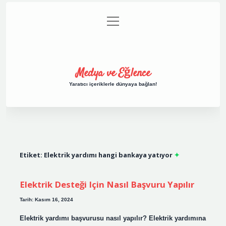
menüyü
Anasayfa
Gizlilik Politikası
Yasal Uyarı
aç
Hakkımızda
Medya ve Eğlence
Yaratıcı içeriklerle dünyaya bağlan!
Etiket:
Elektrik yardımı hangi bankaya yatıyor
Elektrik Desteği Için Nasıl Başvuru Yapılır
Tarih: Kasım 16, 2024
Elektrik yardımı başvurusu nasıl yapılır? Elektrik yardımına