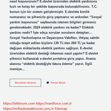
nasıl başvururum? E-devlet üzerinden elektrik yardımına
hızlı ve kolay bir şekilde başvuruda bulunabilirsiniz. T.C.
bunun için bir sistem geliştirmiştir. E-devlete kimlik
numaranız ve şifrenizle giriş yapmanız ve ardından “Sosyal
yardım başvurusu” sayfasında istenen bilgileri girmeniz
gerekmektedir. 2024 elektrik yardımı ne kadar? Elektrik
yardımı nedir? İşte sıkça sorulan soruların detayları…
Sosyal Yardımlaşma ve Dayanışma Vakıfları, ihtiyaç sahibi
olduğu tespit edilen kişilere 130 TL’den 260 TL’ye kadar
değişen miktarlarda elektrik yardımı sağlıyor. E-devlet
üzerinden elektrik desteği ödemesi nasıl yapılır? E-devlet
şifrenizi kullanarak e-devlet portalına giriş yapın. Arama
alanına “elektrik desteğiyle fatura ödeme” yazın. İlgili
menüye…
Elektrik
Devamını okuyun
Yorum Bırak
Desteği
Için
Nasıl
Başvuru
Yapılır
https://lekforum.com
https://naviforce.com.tr
https://mrflanksteakhouse.com.tr
Sitemap