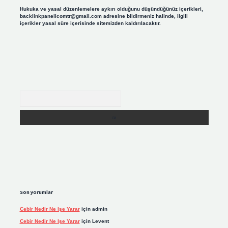
Hukuka ve yasal düzenlemelere aykırı olduğunu düşündüğünüz içerikleri,
backlinkpanelicomtr@gmail.com
adresine bildirmeniz halinde, ilgili
içerikler yasal süre içerisinde sitemizden kaldırılacaktır.
Arama
Son yorumlar
Cebir Nedir Ne Işe Yarar
için
admin
Cebir Nedir Ne Işe Yarar
için
Levent