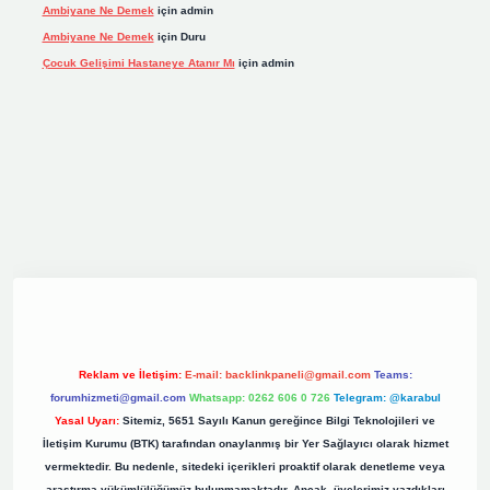
Ambiyane Ne Demek
için
admin
Ambiyane Ne Demek
için
Duru
Çocuk Gelişimi Hastaneye Atanır Mı
için
admin
iş
elexbett.net
tulipbetgiris.org
Reklam ve İletişim:
E-mail:
backlinkpaneli@gmail.com
Teams:
forumhizmeti@gmail.com
Whatsapp: 0262 606 0 726
Telegram: @karabul
Yasal Uyarı:
Sitemiz, 5651 Sayılı Kanun gereğince Bilgi Teknolojileri ve
İletişim Kurumu (BTK) tarafından onaylanmış bir Yer Sağlayıcı olarak hizmet
vermektedir. Bu nedenle, sitedeki içerikleri proaktif olarak denetleme veya
araştırma yükümlülüğümüz bulunmamaktadır. Ancak, üyelerimiz yazdıkları