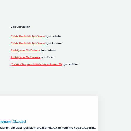
Son yorumlar
Cebir Nedir Ne Işe Yarar
için
admin
Cebir Nedir Ne Işe Yarar
için
Levent
Ambiyane Ne Demek
için
admin
Ambiyane Ne Demek
için
Duru
Çocuk Gelişimi Hastaneye Atanır Mı
için
admin
elegram: @karabul
denle, sitedeki içerikleri proaktif olarak denetleme veya araştırma