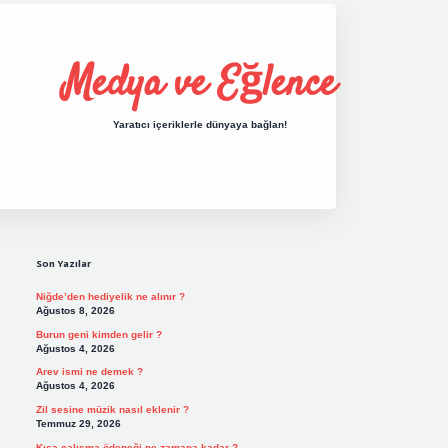
Medya ve Eğlence
Yaratıcı içeriklerle dünyaya bağlan!
Sidebar
grand opera bet giriş
elexbett.net
tulipbe
Son Yazılar
Niğde’den hediyelik ne alınır ?
Ağustos 8, 2026
Burun geni kimden gelir ?
Ağustos 4, 2026
Arev ismi ne demek ?
Ağustos 4, 2026
Zil sesine müzik nasıl eklenir ?
Temmuz 29, 2026
Kısa çalışma ödeneği ne zamana kadar ?