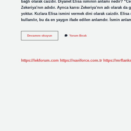
bağlı olarak caizdir. Diyanet Elisa isminin anlamı nedir? “
Zekeriya’nın adıdır. Ayrıca karısı Zekeriya’nın adı olarak da
yoktur. Kızlara Elisa ismini vermek dini olarak caizdir. Eli
kullanılır, bu da en yaygın ifade edilen anlamdır. İsmin anl
Elisa
Devamını okuyun
Yorum Bırak
Ismi
Kuranda
Geçiyor
Mu
https://lekforum.com
https://naviforce.com.tr
https://mrflan