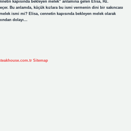
Cennetin kapısında bekleyen melek” anlamına gelen Elisa, Hz.
 geçer. Bu anlamda, küçük kızlara bu ismi vermenin dini bir sakıncası
sa melek ismi mi? Elisa, cennetin kapısında bekleyen melek olarak
amından dolayı…
ksteakhouse.com.tr
Sitemap