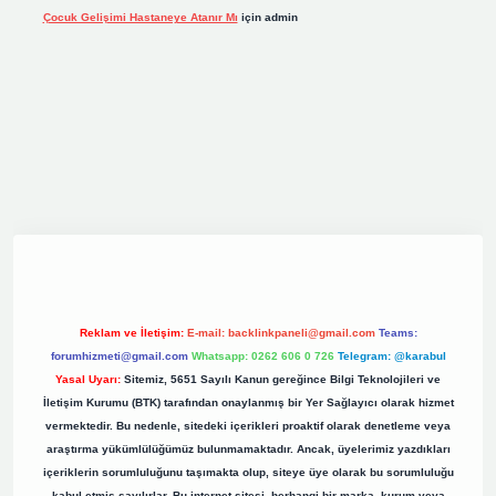
Çocuk Gelişimi Hastaneye Atanır Mı
için
admin
iş
elexbett.net
tulipbetgiris.org
Reklam ve İletişim:
E-mail:
backlinkpaneli@gmail.com
Teams:
forumhizmeti@gmail.com
Whatsapp: 0262 606 0 726
Telegram: @karabul
Yasal Uyarı:
Sitemiz, 5651 Sayılı Kanun gereğince Bilgi Teknolojileri ve
İletişim Kurumu (BTK) tarafından onaylanmış bir Yer Sağlayıcı olarak hizmet
vermektedir. Bu nedenle, sitedeki içerikleri proaktif olarak denetleme veya
araştırma yükümlülüğümüz bulunmamaktadır. Ancak, üyelerimiz yazdıkları
içeriklerin sorumluluğunu taşımakta olup, siteye üye olarak bu sorumluluğu
kabul etmiş sayılırlar. Bu internet sitesi, herhangi bir marka, kurum veya