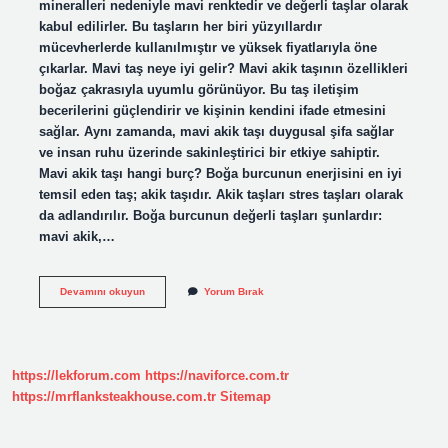
mineralleri nedeniyle mavi renktedir ve değerli taşlar olarak
kabul edilirler. Bu taşların her biri yüzyıllardır
mücevherlerde kullanılmıştır ve yüksek fiyatlarıyla öne
çıkarlar. Mavi taş neye iyi gelir? Mavi akik taşının özellikleri
boğaz çakrasıyla uyumlu görünüyor. Bu taş iletişim
becerilerini güçlendirir ve kişinin kendini ifade etmesini
sağlar. Aynı zamanda, mavi akik taşı duygusal şifa sağlar
ve insan ruhu üzerinde sakinleştirici bir etkiye sahiptir.
Mavi akik taşı hangi burç? Boğa burcunun enerjisini en iyi
temsil eden taş; akik taşıdır. Akik taşları stres taşları olarak
da adlandırılır. Boğa burcunun değerli taşları şunlardır:
mavi akik,…
Mavi
Devamını okuyun
Yorum Bırak
Taş
Ne
Kadar
https://lekforum.com
https://naviforce.com.tr
https://mrflanksteakhouse.com.tr
Sitemap