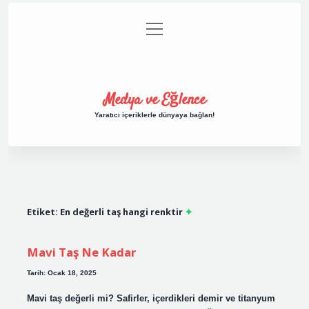
menüyü
Anasayfa
Gizlilik Politikası
Yasal Uyarı
aç
Hakkımızda
Medya ve Eğlence
Yaratıcı içeriklerle dünyaya bağlan!
Etiket:
En değerli taş hangi renktir
Mavi Taş Ne Kadar
Tarih: Ocak 18, 2025
Mavi taş değerli mi? Safirler, içerdikleri demir ve titanyum