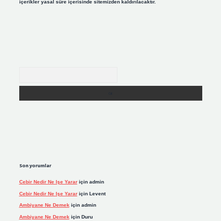
içerikler yasal süre içerisinde sitemizden kaldırılacaktır.
Arama
Son yorumlar
Cebir Nedir Ne Işe Yarar
için
admin
Cebir Nedir Ne Işe Yarar
için
Levent
Ambiyane Ne Demek
için
admin
Ambiyane Ne Demek
için
Duru