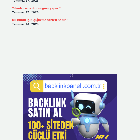
Temmuz 17, 2026
Yılanlar nereden doğum yapar ?
Temmuz 15, 2026
Kıl kurdu için çiğneme tableti nedir ?
Temmuz 14, 2026