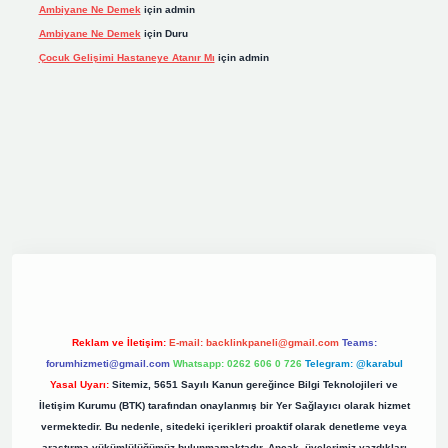
Ambiyane Ne Demek
için
admin
Ambiyane Ne Demek
için
Duru
Çocuk Gelişimi Hastaneye Atanır Mı
için
admin
ş
elexbett.net
tulipbetgiris.org
Reklam ve İletişim:
E-mail:
backlinkpaneli@gmail.com
Teams:
forumhizmeti@gmail.com
Whatsapp: 0262 606 0 726
Telegram: @karabul
Yasal Uyarı:
Sitemiz, 5651 Sayılı Kanun gereğince Bilgi Teknolojileri ve
İletişim Kurumu (BTK) tarafından onaylanmış bir Yer Sağlayıcı olarak hizmet
vermektedir. Bu nedenle, sitedeki içerikleri proaktif olarak denetleme veya
araştırma yükümlülüğümüz bulunmamaktadır. Ancak, üyelerimiz yazdıkları