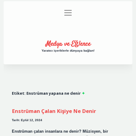
menüyü
Anasayfa
Gizlilik Politikası
Yasal Uyarı
aç
Hakkımızda
Medya ve Eğlence
Yaratıcı içeriklerle dünyaya bağlan!
Etiket:
Enstrüman yapana ne denir
Enstrüman Çalan Kişiye Ne Denir
Tarih: Eylül 12, 2024
Enstrüman çalan insanlara ne denir? Müzisyen, bir