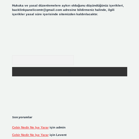
Hukuka ve yasal düzenlemelere aykırı olduğunu düşündüğünüz içerikleri,
backlinkpanelicomtr@gmail.com
adresine bildirmeniz halinde, ilgili
içerikler yasal süre içerisinde sitemizden kaldırılacaktır.
Arama
Son yorumlar
Cebir Nedir Ne Işe Yarar
için
admin
Cebir Nedir Ne Işe Yarar
için
Levent