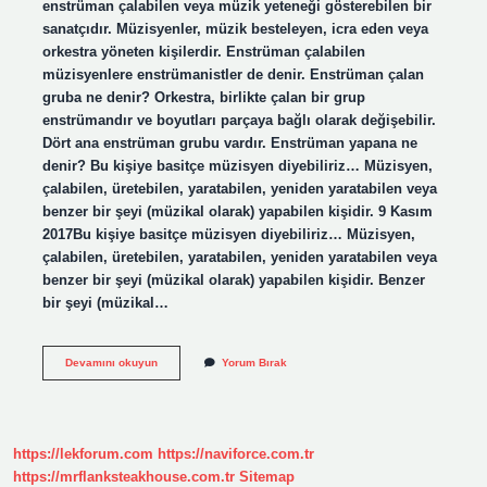
enstrüman çalabilen veya müzik yeteneği gösterebilen bir
sanatçıdır. Müzisyenler, müzik besteleyen, icra eden veya
orkestra yöneten kişilerdir. Enstrüman çalabilen
müzisyenlere enstrümanistler de denir. Enstrüman çalan
gruba ne denir? Orkestra, birlikte çalan bir grup
enstrümandır ve boyutları parçaya bağlı olarak değişebilir.
Dört ana enstrüman grubu vardır. Enstrüman yapana ne
denir? Bu kişiye basitçe müzisyen diyebiliriz… Müzisyen,
çalabilen, üretebilen, yaratabilen, yeniden yaratabilen veya
benzer bir şeyi (müzikal olarak) yapabilen kişidir. 9 Kasım
2017Bu kişiye basitçe müzisyen diyebiliriz… Müzisyen,
çalabilen, üretebilen, yaratabilen, yeniden yaratabilen veya
benzer bir şeyi (müzikal olarak) yapabilen kişidir. Benzer
bir şeyi (müzikal…
Enstrüman
Devamını okuyun
Yorum Bırak
Çalan
Kişiye
Ne
Denir
https://lekforum.com
https://naviforce.com.tr
https://mrflanksteakhouse.com.tr
Sitemap