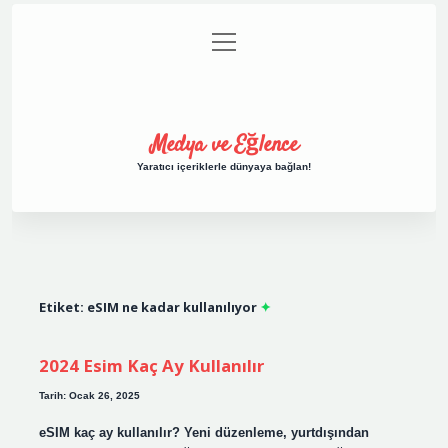
menüyü
Anasayfa
Gizlilik Politikası
Yasal Uyarı
aç
Hakkımızda
Medya ve Eğlence
Yaratıcı içeriklerle dünyaya bağlan!
Etiket:
eSIM ne kadar kullanılıyor
2024 Esim Kaç Ay Kullanılır
Tarih: Ocak 26, 2025
eSIM kaç ay kullanılır? Yeni düzenleme, yurtdışından