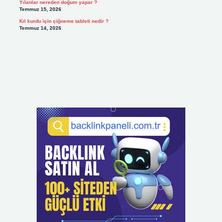
Yılanlar nereden doğum yapar ?
Temmuz 15, 2026
Kıl kurdu için çiğneme tableti nedir ?
Temmuz 14, 2026