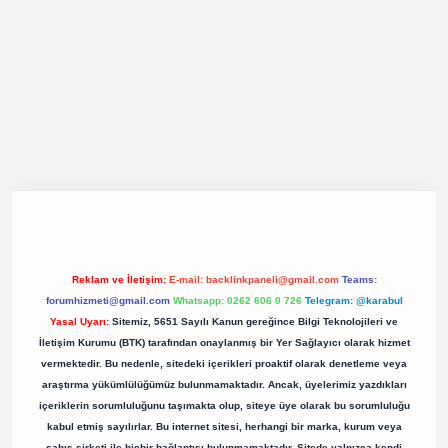
iriş
elexbett.net
tulipbetgiris.org
Reklam ve İletişim:
E-mail:
backlinkpaneli@gmail.com
Teams:
forumhizmeti@gmail.com
Whatsapp: 0262 606 0 726
Telegram: @karabul
Yasal Uyarı:
Sitemiz, 5651 Sayılı Kanun gereğince Bilgi Teknolojileri ve
İletişim Kurumu (BTK) tarafından onaylanmış bir Yer Sağlayıcı olarak hizmet
vermektedir. Bu nedenle, sitedeki içerikleri proaktif olarak denetleme veya
araştırma yükümlülüğümüz bulunmamaktadır. Ancak, üyelerimiz yazdıkları
içeriklerin sorumluluğunu taşımakta olup, siteye üye olarak bu sorumluluğu
kabul etmiş sayılırlar. Bu internet sitesi, herhangi bir marka, kurum veya
şahıs şirketi ile hiçbir bağlantısı bulunmamaktadır. Sitede yalnızca kendi