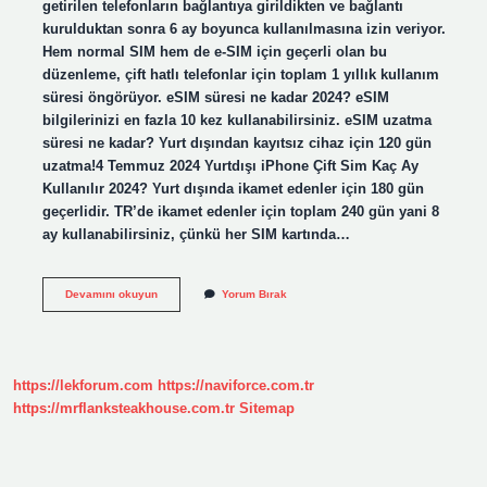
getirilen telefonların bağlantıya girildikten ve bağlantı
kurulduktan sonra 6 ay boyunca kullanılmasına izin veriyor.
Hem normal SIM hem de e-SIM için geçerli olan bu
düzenleme, çift hatlı telefonlar için toplam 1 yıllık kullanım
süresi öngörüyor. eSIM süresi ne kadar 2024? eSIM
bilgilerinizi en fazla 10 kez kullanabilirsiniz. eSIM uzatma
süresi ne kadar? Yurt dışından kayıtsız cihaz için 120 gün
uzatma!4 Temmuz 2024 Yurtdışı iPhone Çift Sim Kaç Ay
Kullanılır 2024? Yurt dışında ikamet edenler için 180 gün
geçerlidir. TR’de ikamet edenler için toplam 240 gün yani 8
ay kullanabilirsiniz, çünkü her SIM kartında…
2024
Devamını okuyun
Yorum Bırak
Esim
Kaç
Ay
Kullanılır
https://lekforum.com
https://naviforce.com.tr
https://mrflanksteakhouse.com.tr
Sitemap