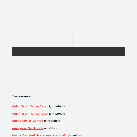
Arama
Son yorumlar
Cebir Nedir Ne Işe Yarar
için
admin
Cebir Nedir Ne Işe Yarar
için
Levent
Ambiyane Ne Demek
için
admin
Ambiyane Ne Demek
için
Duru
Çocuk Gelişimi Hastaneye Atanır Mı
için
admin