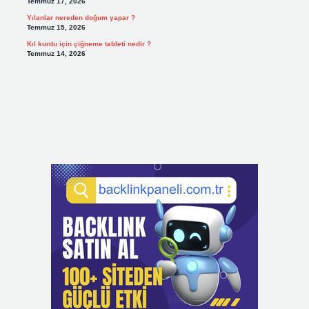
Temmuz 17, 2026
Yılanlar nereden doğum yapar ?
Temmuz 15, 2026
Kıl kurdu için çiğneme tableti nedir ?
Temmuz 14, 2026