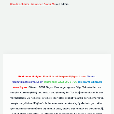
Çocuk Gelişimi Hastaneye Atanır Mı
için
admin
org
Reklam ve İletişim:
E-mail:
backlinkpaneli@gmail.com
Teams:
forumhizmeti@gmail.com
Whatsapp: 0262 606 0 726
Telegram: @karabul
Yasal Uyarı:
Sitemiz, 5651 Sayılı Kanun gereğince Bilgi Teknolojileri ve
İletişim Kurumu (BTK) tarafından onaylanmış bir Yer Sağlayıcı olarak hizmet
vermektedir. Bu nedenle, sitedeki içerikleri proaktif olarak denetleme veya
araştırma yükümlülüğümüz bulunmamaktadır. Ancak, üyelerimiz yazdıkları
içeriklerin sorumluluğunu taşımakta olup, siteye üye olarak bu sorumluluğu
kabul etmiş sayılırlar. Bu internet sitesi, herhangi bir marka, kurum veya