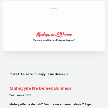
menüyü
Anasayfa
Gizlilik Politikası
Yasal Uyarı
aç
Hakkımızda
Medya ve Eğlence
Yaratıcı içeriklerle dünyaya bağlan!
Etiket:
Felsefe muhayyile ne demek
Muhayyile Ne Demek Bulmaca
Tarih: Mart 8, 2025
Muhayyille ne demek? Sözlük ne anlama geliyor? Eğer