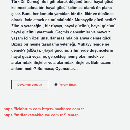
Türk Dil Derneği ile ilgili olarak düşünülürse, hayal gücü
kelimesi adına bir ‘hayal gücü’ kelimesi olarak ön plana
çıkar. Bunu her konuda yaratılan bir dizi fikir ve düşünce
olarak ifade etmek de mümkündür. Muhayyile gücü nedir?
Zihnin yeteneğini, bir rüyayı, hayal gücünü, hayal gücünü,
hayal gücünü yaratmak. Geçmiş deneyimler ve mevcut
yaşam için özel unsurlar arasında bir araya gelme gücü.
Bizsiz bir nesne tasarlama yeteneği. Muhayyilemde ne
demek? (ﻣﺨﻴّﻠﻪ) i. (Hayal gücünü, zihinlerde düşüncelerin
hayal gücü veya hiç gerçekleşmemiş olan melek ve
aralarındaki ilişkiler ve aralarındaki ilişkiler. Bulmacanın
anlamı nedir? Bulmaca; Oyuncular…
Muhayyile
Devamını okuyun
Yorum Bırak
Ne
Demek
Bulmaca
https://lekforum.com
https://naviforce.com.tr
https://mrflanksteakhouse.com.tr
Sitemap