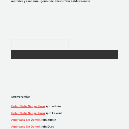
içerikler yasal süre içerisinde sitemizden kaldırılacaktır.
Arama
Son yorumlar
Cebir Nedir Ne Işe Yarar
için
admin
Cebir Nedir Ne Işe Yarar
için
Levent
Ambiyane Ne Demek
için
admin
Ambiyane Ne Demek
için
Duru